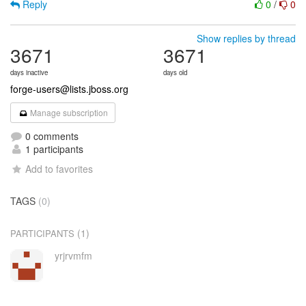
Reply
0
/
0
Show replies by thread
3671
3671
days inactive
days old
forge-users@lists.jboss.org
Manage subscription
0 comments
1 participants
Add to favorites
TAGS
(0)
(1)
PARTICIPANTS
yrjrvmfm