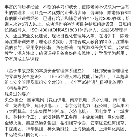
丰富的阅历和经验，不断的学习和成长，使陈老师不仅成为一位杰
出的管理者，而且是一名优秀的企业培训师、咨询师。陈老师有6年
多的职业讲师经验，已进行培训和辅导过的企业超过2000多家，培
训人次达5万人以上。成功运作的咨询项目包括班组建设及一日班组
长路线导入、ISO14001&OHSAS18001体系导入、全面6S管理导
入、企业安全文化建设、现场目视化管理导入等。在培训中，陈老
师注重培训效果，理论联系实际，并结合成人教育的特点，注重学
员的参与，采用案例分析、角色扮演、情境游戏等交互式、启发式
教学，深入浅出，确保课程具备良好的实践性，让学员学为所用，
学有所成主讲课程
《基于事故控制的本质安全管理体系建立》、《杜邦安全管理理念
与零事故安全意识》、《EHS经理人核心技能训练营》、《卓越班
组长安全管理及班组安全建设》、《全面6S推进与目视化管理》、
《精益生产》
服务过的客户
央企/国企：国家电网（昆山供电、南京供电、溧水供电、南平电
业、龙岩电业、建阳供电…）、南京远能电力工程公司、北车集团
（大同机车、北车集团兰州机车、永济电机）、国电集团（丰城发
电、英特力化工）、武汉铁路局工务段、中储粮油脂、巨化集团、
金锣火腿、秦皇岛港务集团、岳阳烟草专卖、云南红云红河烟草、
中煤集团、神华集团、神火新能源、上海柴油机、上海焦化集团、
中远物流江阴公司……