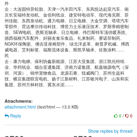
外
企：大连固特异轮胎、天津一汽丰田汽车、东风悦达起亚汽车、南
京长安福特发动机、金佰利纸业、捷安特电动车、现代海克斯、苏
州佳能、东西发动机、通力电梯、日立电梯、大金空调、塔塔汽车
零部件、霓达摩尔传动科技、博世力士乐液压技术、罗斯蒂精密制
造、SEW电机、恩斯克轴承、日立电梯、伟巴斯特车顶供暖系统、
德西福格汽车配件、好丽友食乐食品、礼来制药、赛诺菲制药、
NGK环保陶瓷、佛吉亚座椅部件、绿北洋皮革、耐普罗机械、博西
威电器、艾利标签、福斯流体设备、斯凯孚轴承、佐敦涂料……
民
企：康力电梯、保利协鑫新能源、江苏大亚集团、浙江凯伦特纸
业、华邦纸业、烟台亚通集团、济南力诺集团、航嘉驰源电气（深
圳、河源）、锦华宠物食品、龙源石膏、纽威阀门、苏州生益科
技、横店集团联宜电机、扬子江新材料、江苏银河电子、山东和实
集团、苏州方林科技、冀东水泥……
Attachments:
attachment.html
(text/html — 13.0 KB)
Reply
0
/
0
Show replies by thread