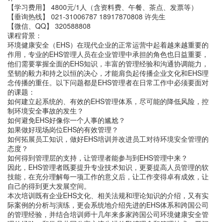
【学习费用】 4800元/1人（含资料费、午餐、茶点、发票等）
【垂询热线】 021-31006787 18917870808 许先生
【微信、QQ】 320588808
课程背景：
环境健康安全（EHS）在现代企业的正常运营中起着越来越重要的
作用，专业的EHS管理人员在企业管理中承担的角色也日益重要，
他们需要掌握全面的EHS知识，丰富的管理经验和沟通协调能力，
坚韧的毅力和持之以恒的决心，才能肩负起传播企业文化和EHS理
念传播的重任。以下问题都是EHS管理者在日常工作中必须要面对
的课题：
如何建立起系统的、有效的EHS管理体系，尽可能的降低风险，控
制环境安全事故的发生？
如何避免EHS好像你一个人事的尴尬？
如果做好现场岗位EHS的有效管理？
如何拓展员工知识，做好EHS培训并改进员工对待环境安全管理的
态度？
如何得到管理层的支持，让管理者能参与到EHS管理中来？
因此，EHS管理者既要提升专业技术知识，更要提高人员管理的软
技能，在充分理解每一项工作的意义后，让工作变得卓有成效，让
自己的得到更大发展空间。
本次培训既有企业EHS文化、相关法规和理论知识的介绍，又有实
际案例的分析与演练，更会系统地介绍先进的EHS体系和跨国公司
的管理经验，并结合培训师十几年来多家跨国公司环境健康安全管