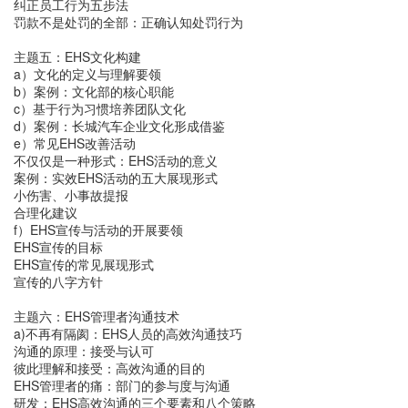
纠正员工行为五步法
罚款不是处罚的全部：正确认知处罚行为
主题五：EHS文化构建
a）文化的定义与理解要领
b）案例：文化部的核心职能
c）基于行为习惯培养团队文化
d）案例：长城汽车企业文化形成借鉴
e）常见EHS改善活动
不仅仅是一种形式：EHS活动的意义
案例：实效EHS活动的五大展现形式
小伤害、小事故提报
合理化建议
f）EHS宣传与活动的开展要领
EHS宣传的目标
EHS宣传的常见展现形式
宣传的八字方针
主题六：EHS管理者沟通技术
a)不再有隔阂：EHS人员的高效沟通技巧
沟通的原理：接受与认可
彼此理解和接受：高效沟通的目的
EHS管理者的痛：部门的参与度与沟通
研发：EHS高效沟通的三个要素和八个策略