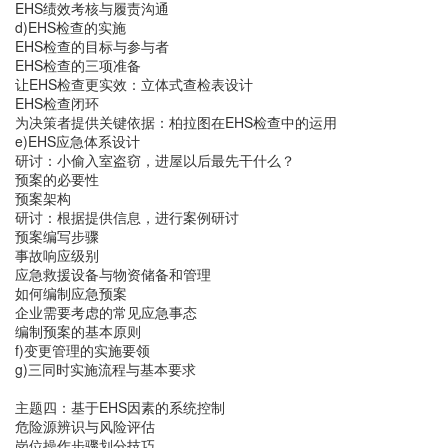
EHS绩效考核与履责沟通
d)EHS检查的实施
EHS检查的目标与参与者
EHS检查的三项准备
让EHS检查更实效：立体式查检表设计
EHS检查闭环
为决策者提供关键依据：柏拉图在EHS检查中的运用
e)EHS应急体系设计
研讨：小偷入室盗窃，进屋以后最先干什么？
预案的必要性
预案架构
研讨：根据提供信息，进行案例研讨
预案编写步骤
事故响应级别
应急救援设备与物资储备和管理
如何编制应急预案
企业需要考虑的常见应急事态
编制预案的基本原则
f)变更管理的实施要领
g)三同时实施流程与基本要求
主题四：基于EHS因素的系统控制
危险源辨识与风险评估
岗位操作步骤划分技巧