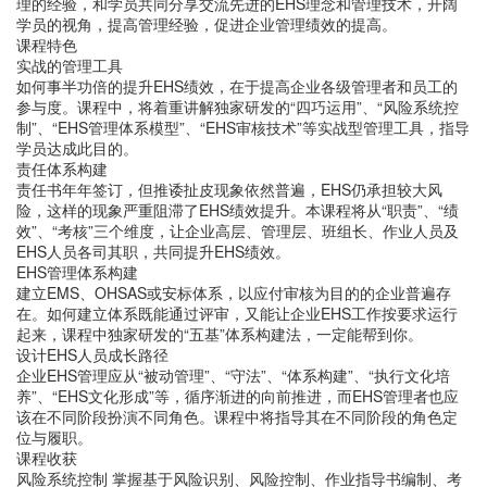
理的经验，和学员共同分享交流先进的EHS理念和管理技术，开阔
学员的视角，提高管理经验，促进企业管理绩效的提高。
课程特色
实战的管理工具
如何事半功倍的提升EHS绩效，在于提高企业各级管理者和员工的
参与度。课程中，将着重讲解独家研发的“四巧运用”、“风险系统控
制”、“EHS管理体系模型”、“EHS审核技术”等实战型管理工具，指导
学员达成此目的。
责任体系构建
责任书年年签订，但推诿扯皮现象依然普遍，EHS仍承担较大风
险，这样的现象严重阻滞了EHS绩效提升。本课程将从“职责”、“绩
效”、“考核”三个维度，让企业高层、管理层、班组长、作业人员及
EHS人员各司其职，共同提升EHS绩效。
EHS管理体系构建
建立EMS、OHSAS或安标体系，以应付审核为目的的企业普遍存
在。如何建立体系既能通过评审，又能让企业EHS工作按要求运行
起来，课程中独家研发的“五基”体系构建法，一定能帮到你。
设计EHS人员成长路径
企业EHS管理应从“被动管理”、“守法”、“体系构建”、“执行文化培
养”、“EHS文化形成”等，循序渐进的向前推进，而EHS管理者也应
该在不同阶段扮演不同角色。课程中将指导其在不同阶段的角色定
位与履职。
课程收获
风险系统控制 掌握基于风险识别、风险控制、作业指导书编制、考