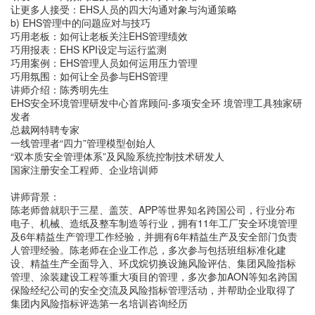
让更多人接受：EHS人员的四大沟通对象与沟通策略
b) EHS管理中的问题应对与技巧
巧用老板：如何让老板关注EHS管理绩效
巧用报表：EHS KPI设定与运行监测
巧用案例：EHS管理人员如何运用压力管理
巧用氛围：如何让全员参与EHS管理
讲师介绍：陈秀明先生
EHS安全环境管理研发中心首席顾问-多项安全环 境管理工具独家研
发者
总裁网特聘专家
一线管理者“四力”管理模型创始人
“双本质安全管理体系”及风险系统控制技术研发人
国家注册安全工程师、企业培训师
讲师背景：
陈老师曾就职于三星、盖茨、APP等世界知名跨国公司，行业分布
电子、机械、造纸及整车制造等行业，拥有11年工厂安全环境管理
及6年精益生产管理工作经验，并拥有6年精益生产及安全部门负责
人管理经验。陈老师在企业工作总，多次参与包括班组标准化建
设、精益生产全面导入、环戊烷切换设施风险评估、集团风险指标
管理、涂装建设工程等重大项目的管理，多次参加AON等知名跨国
保险经纪公司的安全交流及风险指标管理活动，并帮助企业取得了
集团内风险指标评选第一名培训咨询经历