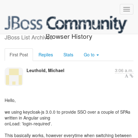
js-Adapter, SPA and
Browser History
JBoss List Archives
First Post
Replies
Stats
Go to
Leuthold, Michael
3:06 a.m.
Hello,
we using keycloak-js 3.0.0 to provide SSO over a couple of SPAs
written in Angular using
onLoad: 'login-required'.
This basically works, however everytime when switching between