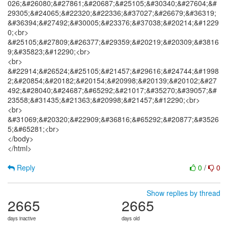
026;&#26080;&#27861;&#20687;&#25105;&#30340;&#27604;&#
29305;&#24065;&#22320;&#22336;&#37027;&#26679;&#36319;
&#36394;&#27492;&#30005;&#23376;&#37038;&#20214;&#1229
0;<br>
&#25105;&#27809;&#26377;&#29359;&#20219;&#20309;&#3816
9;&#35823;&#12290;<br>
<br>
&#22914;&#26524;&#25105;&#21457;&#29616;&#24744;&#1998
2;&#20854;&#20182;&#20154;&#20998;&#20139;&#20102;&#27
492;&#28040;&#24687;&#65292;&#21017;&#35270;&#39057;&#
23558;&#31435;&#21363;&#20998;&#21457;&#12290;<br>
<br>
&#31069;&#20320;&#22909;&#36816;&#65292;&#20877;&#3526
5;&#65281;<br>
</body>
</html>
Reply
0
/
0
Show replies by thread
2665
2665
days inactive
days old