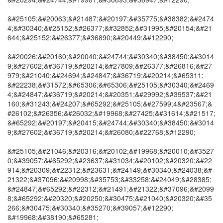
&#25105;&#20063;&#21487;&#20197;&#35775;&#38382;&#2474
4;&#30340;&#25152;&#26377;&#32852;&#31995;&#20154;&#21
644;&#25152;&#26377;&#36890;&#20449;&#12290;
&#20026;&#20160;&#20040;&#24744;&#30340;&#38450;&#3014
9;&#27602;&#36719;&#20214;&#27809;&#26377;&#26816;&#27
979;&#21040;&#24694;&#24847;&#36719;&#20214;&#65311;
&#22238;&#31572;&#65306;&#65306;&#25105;&#30340;&#2469
4;&#24847;&#36719;&#20214;&#20351;&#29992;&#39537;&#21
160;&#31243;&#24207;&#65292;&#25105;&#27599;4&#23567;&
#26102;&#26356;&#26032;&#19968;&#27425;&#31614;&#21517;
&#65292;&#20197;&#20415;&#24744;&#30340;&#38450;&#3014
9;&#27602;&#36719;&#20214;&#26080;&#22768;&#12290;
&#25105;&#21046;&#20316;&#20102;&#19968;&#20010;&#3527
0;&#39057;&#65292;&#23637;&#31034;&#20102;&#20320;&#22
914;&#20309;&#22312;&#23631;&#24149;&#30340;&#24038;&#
21322;&#37096;&#20998;&#35753;&#33258;&#24049;&#28385;
&#24847;&#65292;&#22312;&#21491;&#21322;&#37096;&#2099
8;&#65292;&#20320;&#20250;&#30475;&#21040;&#20320;&#35
266;&#30475;&#30340;&#35270;&#39057;&#12290;
&#19968;&#38190;&#65281;