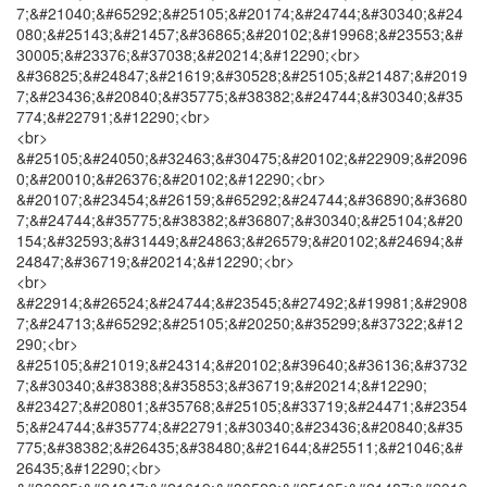
7;&#21040;&#65292;&#25105;&#20174;&#24744;&#30340;&#24
080;&#25143;&#21457;&#36865;&#20102;&#19968;&#23553;&#
30005;&#23376;&#37038;&#20214;&#12290;<br>
&#36825;&#24847;&#21619;&#30528;&#25105;&#21487;&#2019
7;&#23436;&#20840;&#35775;&#38382;&#24744;&#30340;&#35
774;&#22791;&#12290;<br>
<br>
&#25105;&#24050;&#32463;&#30475;&#20102;&#22909;&#2096
0;&#20010;&#26376;&#20102;&#12290;<br>
&#20107;&#23454;&#26159;&#65292;&#24744;&#36890;&#3680
7;&#24744;&#35775;&#38382;&#36807;&#30340;&#25104;&#20
154;&#32593;&#31449;&#24863;&#26579;&#20102;&#24694;&#
24847;&#36719;&#20214;&#12290;<br>
<br>
&#22914;&#26524;&#24744;&#23545;&#27492;&#19981;&#2908
7;&#24713;&#65292;&#25105;&#20250;&#35299;&#37322;&#12
290;<br>
&#25105;&#21019;&#24314;&#20102;&#39640;&#36136;&#3732
7;&#30340;&#38388;&#35853;&#36719;&#20214;&#12290;
&#23427;&#20801;&#35768;&#25105;&#33719;&#24471;&#2354
5;&#24744;&#35774;&#22791;&#30340;&#23436;&#20840;&#35
775;&#38382;&#26435;&#38480;&#21644;&#25511;&#21046;&#
26435;&#12290;<br>