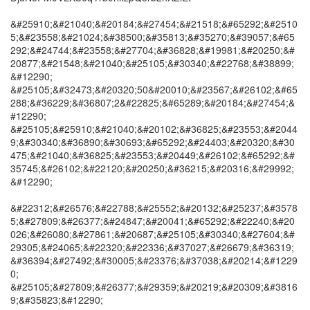
&#25910;&#21040;&#20184;&#27454;&#21518;&#65292;&#2510
5;&#23558;&#21024;&#38500;&#35813;&#35270;&#39057;&#65
292;&#24744;&#23558;&#27704;&#36828;&#19981;&#20250;&#
20877;&#21548;&#21040;&#25105;&#30340;&#22768;&#38899;
&#12290;
&#25105;&#32473;&#20320;50&#20010;&#23567;&#26102;&#65
288;&#36229;&#36807;2&#22825;&#65289;&#20184;&#27454;&
#12290;
&#25105;&#25910;&#21040;&#20102;&#36825;&#23553;&#2044
9;&#30340;&#36890;&#30693;&#65292;&#24403;&#20320;&#30
475;&#21040;&#36825;&#23553;&#20449;&#26102;&#65292;&#
35745;&#26102;&#22120;&#20250;&#36215;&#20316;&#29992;
&#12290;
&#22312;&#26576;&#22788;&#25552;&#20132;&#25237;&#3578
5;&#27809;&#26377;&#24847;&#20041;&#65292;&#22240;&#20
026;&#26080;&#27861;&#20687;&#25105;&#30340;&#27604;&#
29305;&#24065;&#22320;&#22336;&#37027;&#26679;&#36319;
&#36394;&#27492;&#30005;&#23376;&#37038;&#20214;&#1229
0;
&#25105;&#27809;&#26377;&#29359;&#20219;&#20309;&#3816
9;&#35823;&#12290;