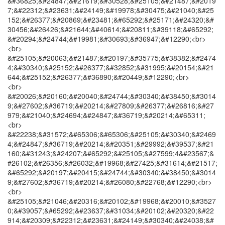
&#36825;&#24847;&#21619;&#30528;&#25105;&#21487;&#2019
7;&#22312;&#23631;&#24149;&#19978;&#30475;&#21040;&#25
152;&#26377;&#20869;&#23481;&#65292;&#25171;&#24320;&#
30456;&#26426;&#21644;&#40614;&#20811;&#39118;&#65292;
&#20294;&#24744;&#19981;&#30693;&#36947;&#12290;<br>
<br>
&#25105;&#20063;&#21487;&#20197;&#35775;&#38382;&#2474
4;&#30340;&#25152;&#26377;&#32852;&#31995;&#20154;&#21
644;&#25152;&#26377;&#36890;&#20449;&#12290;<br>
<br>
&#20026;&#20160;&#20040;&#24744;&#30340;&#38450;&#3014
9;&#27602;&#36719;&#20214;&#27809;&#26377;&#26816;&#27
979;&#21040;&#24694;&#24847;&#36719;&#20214;&#65311;
<br>
&#22238;&#31572;&#65306;&#65306;&#25105;&#30340;&#2469
4;&#24847;&#36719;&#20214;&#20351;&#29992;&#39537;&#21
160;&#31243;&#24207;&#65292;&#25105;&#27599;4&#23567;&
#26102;&#26356;&#26032;&#19968;&#27425;&#31614;&#21517;
&#65292;&#20197;&#20415;&#24744;&#30340;&#38450;&#3014
9;&#27602;&#36719;&#20214;&#26080;&#22768;&#12290;<br>
<br>
&#25105;&#21046;&#20316;&#20102;&#19968;&#20010;&#3527
0;&#39057;&#65292;&#23637;&#31034;&#20102;&#20320;&#22
914;&#20309;&#22312;&#23631;&#24149;&#30340;&#24038;&#