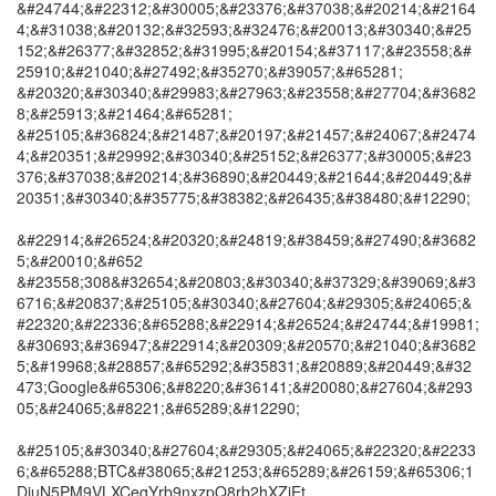
&#24744;&#22312;&#30005;&#23376;&#37038;&#20214;&#2164
4;&#31038;&#20132;&#32593;&#32476;&#20013;&#30340;&#25
152;&#26377;&#32852;&#31995;&#20154;&#37117;&#23558;&#
25910;&#21040;&#27492;&#35270;&#39057;&#65281;
&#20320;&#30340;&#29983;&#27963;&#23558;&#27704;&#3682
8;&#25913;&#21464;&#65281;
&#25105;&#36824;&#21487;&#20197;&#21457;&#24067;&#2474
4;&#20351;&#29992;&#30340;&#25152;&#26377;&#30005;&#23
376;&#37038;&#20214;&#36890;&#20449;&#21644;&#20449;&#
20351;&#30340;&#35775;&#38382;&#26435;&#38480;&#12290;
&#22914;&#26524;&#20320;&#24819;&#38459;&#27490;&#3682
5;&#20010;&#652
&#23558;308&#32654;&#20803;&#30340;&#37329;&#39069;&#3
6716;&#20837;&#25105;&#30340;&#27604;&#29305;&#24065;&
#22320;&#22336;&#65288;&#22914;&#26524;&#24744;&#19981;
&#30693;&#36947;&#22914;&#20309;&#20570;&#21040;&#3682
5;&#19968;&#28857;&#65292;&#35831;&#20889;&#20449;&#32
473;Google&#65306;&#8220;&#36141;&#20080;&#27604;&#293
05;&#24065;&#8221;&#65289;&#12290;
&#25105;&#30340;&#27604;&#29305;&#24065;&#22320;&#2233
6;&#65288;BTC&#38065;&#21253;&#65289;&#26159;&#65306;1
DjuN5PM9VLXCeqYrb9nxzpQ8rb2hXZiEt