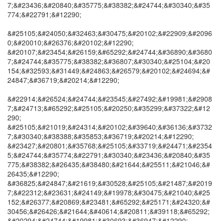
7;&#23436;&#20840;&#35775;&#38382;&#24744;&#30340;&#35
774;&#22791;&#12290;
&#25105;&#24050;&#32463;&#30475;&#20102;&#22909;&#2096
0;&#20010;&#26376;&#20102;&#12290;
&#20107;&#23454;&#26159;&#65292;&#24744;&#36890;&#3680
7;&#24744;&#35775;&#38382;&#36807;&#30340;&#25104;&#20
154;&#32593;&#31449;&#24863;&#26579;&#20102;&#24694;&#
24847;&#36719;&#20214;&#12290;
&#22914;&#26524;&#24744;&#23545;&#27492;&#19981;&#2908
7;&#24713;&#65292;&#25105;&#20250;&#35299;&#37322;&#12
290;
&#25105;&#21019;&#24314;&#20102;&#39640;&#36136;&#3732
7;&#30340;&#38388;&#35853;&#36719;&#20214;&#12290;
&#23427;&#20801;&#35768;&#25105;&#33719;&#24471;&#2354
5;&#24744;&#35774;&#22791;&#30340;&#23436;&#20840;&#35
775;&#38382;&#26435;&#38480;&#21644;&#25511;&#21046;&#
26435;&#12290;
&#36825;&#24847;&#21619;&#30528;&#25105;&#21487;&#2019
7;&#22312;&#23631;&#24149;&#19978;&#30475;&#21040;&#25
152;&#26377;&#20869;&#23481;&#65292;&#25171;&#24320;&#
30456;&#26426;&#21644;&#40614;&#20811;&#39118;&#65292;
&#20294;&#24744;&#19981;&#30693;&#36947;&#12290;