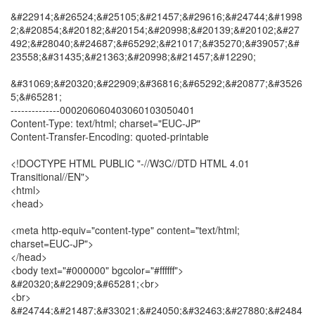
&#22914;&#26524;&#25105;&#21457;&#29616;&#24744;&#1998
2;&#20854;&#20182;&#20154;&#20998;&#20139;&#20102;&#27
492;&#28040;&#24687;&#65292;&#21017;&#35270;&#39057;&#
23558;&#31435;&#21363;&#20998;&#21457;&#12290;
&#31069;&#20320;&#22909;&#36816;&#65292;&#20877;&#3526
5;&#65281;
--------------000206060403060103050401
Content-Type: text/html; charset="EUC-JP"
Content-Transfer-Encoding: quoted-printable
<!DOCTYPE HTML PUBLIC "-//W3C//DTD HTML 4.01
Transitional//EN">
<html>
<head>
<meta http-equiv="content-type" content="text/html;
charset=EUC-JP">
</head>
<body text="#000000" bgcolor="#ffffff">
&#20320;&#22909;&#65281;<br>
<br>
&#24744;&#21487;&#33021;&#24050;&#32463;&#27880;&#2484