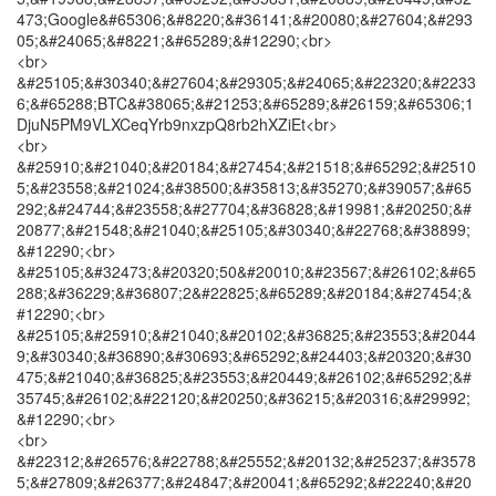
473;Google&#65306;&#8220;&#36141;&#20080;&#27604;&#293
05;&#24065;&#8221;&#65289;&#12290;<br>
<br>
&#25105;&#30340;&#27604;&#29305;&#24065;&#22320;&#2233
6;&#65288;BTC&#38065;&#21253;&#65289;&#26159;&#65306;1
DjuN5PM9VLXCeqYrb9nxzpQ8rb2hXZiEt<br>
<br>
&#25910;&#21040;&#20184;&#27454;&#21518;&#65292;&#2510
5;&#23558;&#21024;&#38500;&#35813;&#35270;&#39057;&#65
292;&#24744;&#23558;&#27704;&#36828;&#19981;&#20250;&#
20877;&#21548;&#21040;&#25105;&#30340;&#22768;&#38899;
&#12290;<br>
&#25105;&#32473;&#20320;50&#20010;&#23567;&#26102;&#65
288;&#36229;&#36807;2&#22825;&#65289;&#20184;&#27454;&
#12290;<br>
&#25105;&#25910;&#21040;&#20102;&#36825;&#23553;&#2044
9;&#30340;&#36890;&#30693;&#65292;&#24403;&#20320;&#30
475;&#21040;&#36825;&#23553;&#20449;&#26102;&#65292;&#
35745;&#26102;&#22120;&#20250;&#36215;&#20316;&#29992;
&#12290;<br>
<br>
&#22312;&#26576;&#22788;&#25552;&#20132;&#25237;&#3578
5;&#27809;&#26377;&#24847;&#20041;&#65292;&#22240;&#20