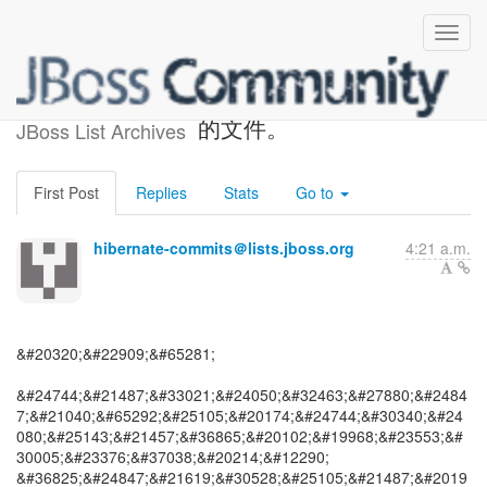
安全通知。 有人可以访问您
的文件。
JBoss List Archives
First Post
Replies
Stats
Go to
hibernate-commits＠lists.jboss.org
4:21 a.m.
&#20320;&#22909;&#65281;
&#24744;&#21487;&#33021;&#24050;&#32463;&#27880;&#2484
7;&#21040;&#65292;&#25105;&#20174;&#24744;&#30340;&#24
080;&#25143;&#21457;&#36865;&#20102;&#19968;&#23553;&#
30005;&#23376;&#37038;&#20214;&#12290;
&#36825;&#24847;&#21619;&#30528;&#25105;&#21487;&#2019