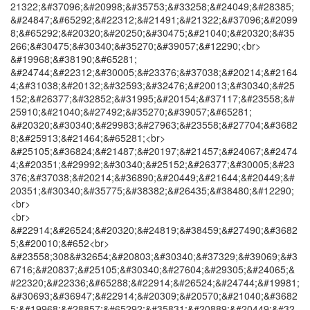
21322;&#37096;&#20998;&#35753;&#33258;&#24049;&#28385;
&#24847;&#65292;&#22312;&#21491;&#21322;&#37096;&#2099
8;&#65292;&#20320;&#20250;&#30475;&#21040;&#20320;&#35
266;&#30475;&#30340;&#35270;&#39057;&#12290;<br>
&#19968;&#38190;&#65281;
&#24744;&#22312;&#30005;&#23376;&#37038;&#20214;&#2164
4;&#31038;&#20132;&#32593;&#32476;&#20013;&#30340;&#25
152;&#26377;&#32852;&#31995;&#20154;&#37117;&#23558;&#
25910;&#21040;&#27492;&#35270;&#39057;&#65281;
&#20320;&#30340;&#29983;&#27963;&#23558;&#27704;&#3682
8;&#25913;&#21464;&#65281;<br>
&#25105;&#36824;&#21487;&#20197;&#21457;&#24067;&#2474
4;&#20351;&#29992;&#30340;&#25152;&#26377;&#30005;&#23
376;&#37038;&#20214;&#36890;&#20449;&#21644;&#20449;&#
20351;&#30340;&#35775;&#38382;&#26435;&#38480;&#12290;
<br>
<br>
&#22914;&#26524;&#20320;&#24819;&#38459;&#27490;&#3682
5;&#20010;&#652<br>
&#23558;308&#32654;&#20803;&#30340;&#37329;&#39069;&#3
6716;&#20837;&#25105;&#30340;&#27604;&#29305;&#24065;&
#22320;&#22336;&#65288;&#22914;&#26524;&#24744;&#19981;
&#30693;&#36947;&#22914;&#20309;&#20570;&#21040;&#3682
5;&#19968;&#28857;&#65292;&#35831;&#20889;&#20449;&#32