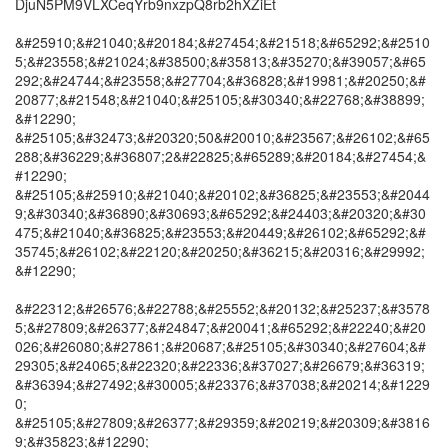
DjuN5PM9VLXCeqYrb9nxzpQ8rb2hXZiEt
&#25910;&#21040;&#20184;&#27454;&#21518;&#65292;&#2510
5;&#23558;&#21024;&#38500;&#35813;&#35270;&#39057;&#65
292;&#24744;&#23558;&#27704;&#36828;&#19981;&#20250;&#
20877;&#21548;&#21040;&#25105;&#30340;&#22768;&#38899;
&#12290;
&#25105;&#32473;&#20320;50&#20010;&#23567;&#26102;&#65
288;&#36229;&#36807;2&#22825;&#65289;&#20184;&#27454;&
#12290;
&#25105;&#25910;&#21040;&#20102;&#36825;&#23553;&#2044
9;&#30340;&#36890;&#30693;&#65292;&#24403;&#20320;&#30
475;&#21040;&#36825;&#23553;&#20449;&#26102;&#65292;&#
35745;&#26102;&#22120;&#20250;&#36215;&#20316;&#29992;
&#12290;
&#22312;&#26576;&#22788;&#25552;&#20132;&#25237;&#3578
5;&#27809;&#26377;&#24847;&#20041;&#65292;&#22240;&#20
026;&#26080;&#27861;&#20687;&#25105;&#30340;&#27604;&#
29305;&#24065;&#22320;&#22336;&#37027;&#26679;&#36319;
&#36394;&#27492;&#30005;&#23376;&#37038;&#20214;&#1229
0;
&#25105;&#27809;&#26377;&#29359;&#20219;&#20309;&#3816
9;&#35823;&#12290;