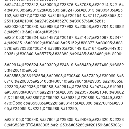
&#24744;&#22312;&#30005;&#23376;&#37038;&#20214;&#2164
4;&#31038;&#20132;&#32593;&#32476;&#20013;&#30340;&#25
152;&#26377;&#32852;&#31995;&#20154;&#37117;&#23558;&#
25910;&#21040;&#27492;&#35270;&#39057;&#65281;
&#20320;&#30340;&#29983;&#27963;&#23558;&#27704;&#3682
8;&#25913;&#21464;&#65281;
&#25105;&#36824;&#21487;&#20197;&#21457;&#24067;&#2474
4;&#20351;&#29992;&#30340;&#25152;&#26377;&#30005;&#23
376;&#37038;&#20214;&#36890;&#20449;&#21644;&#20449;&#
20351;&#30340;&#35775;&#38382;&#26435;&#38480;&#12290;
&#22914;&#26524;&#20320;&#24819;&#38459;&#27490;&#3682
5;&#20010;&#652
&#23558;308&#32654;&#20803;&#30340;&#37329;&#39069;&#3
6716;&#20837;&#25105;&#30340;&#27604;&#29305;&#24065;&
#22320;&#22336;&#65288;&#22914;&#26524;&#24744;&#19981;
&#30693;&#36947;&#22914;&#20309;&#20570;&#21040;&#3682
5;&#19968;&#28857;&#65292;&#35831;&#20889;&#20449;&#32
473;Google&#65306;&#8220;&#36141;&#20080;&#27604;&#293
05;&#24065;&#8221;&#65289;&#12290;
&#25105;&#30340;&#27604;&#29305;&#24065;&#22320;&#2233
6;&#65288;BTC&#38065;&#21253;&#65289;&#26159;&#65306;1