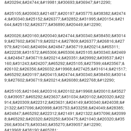
&#20294;&#24744;&#19981;&#30693;&#36947;&#12290;
&#25105;&#20063;&#21487;&#20197;&#35775;&#38382;&#2474
4;&#30340;&#25152;&#26377;&#32852;&#31995;&#20154;&#21
644;&#25152;&#26377;&#36890;&#20449;&#12290;
&#20026;&#20160;&#20040;&#24744;&#30340;&#38450;&#3014
9;&#27602;&#36719;&#20214;&#27809;&#26377;&#26816;&#27
979;&#21040;&#24694;&#24847;&#36719;&#20214;&#65311;
&#22238;&#31572;&#65306;&#65306;&#25105;&#30340;&#2469
4;&#24847;&#36719;&#20214;&#20351;&#29992;&#39537;&#21
160;&#31243;&#24207;&#65292;&#25105;&#27599;4&#23567;&
#26102;&#26356;&#26032;&#19968;&#27425;&#31614;&#21517;
&#65292;&#20197;&#20415;&#24744;&#30340;&#38450;&#3014
9;&#27602;&#36719;&#20214;&#26080;&#22768;&#12290;
&#25105;&#21046;&#20316;&#20102;&#19968;&#20010;&#3527
0;&#39057;&#65292;&#23637;&#31034;&#20102;&#20320;&#22
914;&#20309;&#22312;&#23631;&#24149;&#30340;&#24038;&#
21322;&#37096;&#20998;&#35753;&#33258;&#24049;&#28385;
&#24847;&#65292;&#22312;&#21491;&#21322;&#37096;&#2099
8;&#65292;&#20320;&#20250;&#30475;&#21040;&#20320;&#35
266;&#30475;&#30340;&#35270;&#39057;&#12290;
&#19968;&#38190;&#65281;