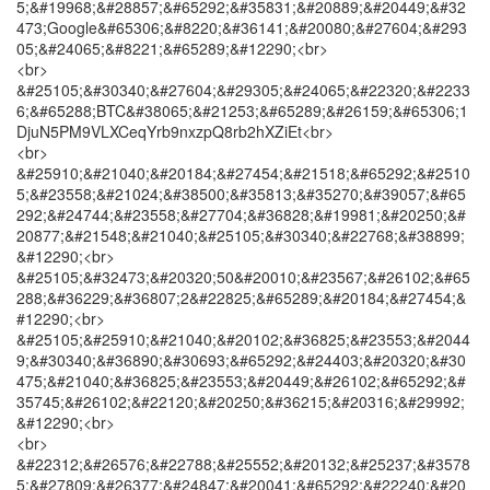
5;&#19968;&#28857;&#65292;&#35831;&#20889;&#20449;&#32
473;Google&#65306;&#8220;&#36141;&#20080;&#27604;&#293
05;&#24065;&#8221;&#65289;&#12290;<br>
<br>
&#25105;&#30340;&#27604;&#29305;&#24065;&#22320;&#2233
6;&#65288;BTC&#38065;&#21253;&#65289;&#26159;&#65306;1
DjuN5PM9VLXCeqYrb9nxzpQ8rb2hXZiEt<br>
<br>
&#25910;&#21040;&#20184;&#27454;&#21518;&#65292;&#2510
5;&#23558;&#21024;&#38500;&#35813;&#35270;&#39057;&#65
292;&#24744;&#23558;&#27704;&#36828;&#19981;&#20250;&#
20877;&#21548;&#21040;&#25105;&#30340;&#22768;&#38899;
&#12290;<br>
&#25105;&#32473;&#20320;50&#20010;&#23567;&#26102;&#65
288;&#36229;&#36807;2&#22825;&#65289;&#20184;&#27454;&
#12290;<br>
&#25105;&#25910;&#21040;&#20102;&#36825;&#23553;&#2044
9;&#30340;&#36890;&#30693;&#65292;&#24403;&#20320;&#30
475;&#21040;&#36825;&#23553;&#20449;&#26102;&#65292;&#
35745;&#26102;&#22120;&#20250;&#36215;&#20316;&#29992;
&#12290;<br>
<br>
&#22312;&#26576;&#22788;&#25552;&#20132;&#25237;&#3578
5;&#27809;&#26377;&#24847;&#20041;&#65292;&#22240;&#20