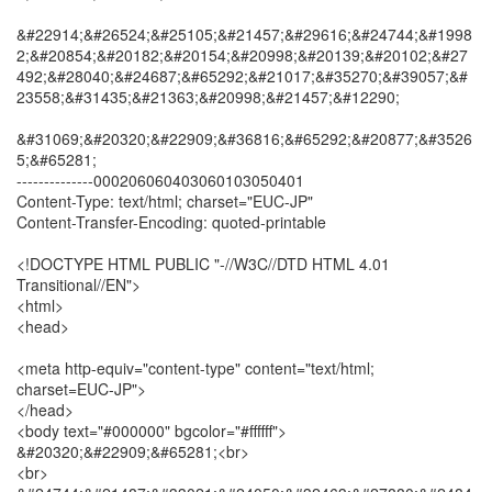
&#22914;&#26524;&#25105;&#21457;&#29616;&#24744;&#1998
2;&#20854;&#20182;&#20154;&#20998;&#20139;&#20102;&#27
492;&#28040;&#24687;&#65292;&#21017;&#35270;&#39057;&#
23558;&#31435;&#21363;&#20998;&#21457;&#12290;
&#31069;&#20320;&#22909;&#36816;&#65292;&#20877;&#3526
5;&#65281;
--------------000206060403060103050401
Content-Type: text/html; charset="EUC-JP"
Content-Transfer-Encoding: quoted-printable
<!DOCTYPE HTML PUBLIC "-//W3C//DTD HTML 4.01
Transitional//EN">
<html>
<head>
<meta http-equiv="content-type" content="text/html;
charset=EUC-JP">
</head>
<body text="#000000" bgcolor="#ffffff">
&#20320;&#22909;&#65281;<br>
<br>