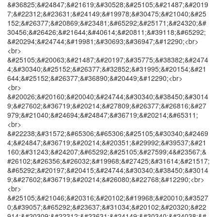
&#36825;&#24847;&#21619;&#30528;&#25105;&#21487;&#2019
7;&#22312;&#23631;&#24149;&#19978;&#30475;&#21040;&#25
152;&#26377;&#20869;&#23481;&#65292;&#25171;&#24320;&#
30456;&#26426;&#21644;&#40614;&#20811;&#39118;&#65292;
&#20294;&#24744;&#19981;&#30693;&#36947;&#12290;<br>
<br>
&#25105;&#20063;&#21487;&#20197;&#35775;&#38382;&#2474
4;&#30340;&#25152;&#26377;&#32852;&#31995;&#20154;&#21
644;&#25152;&#26377;&#36890;&#20449;&#12290;<br>
<br>
&#20026;&#20160;&#20040;&#24744;&#30340;&#38450;&#3014
9;&#27602;&#36719;&#20214;&#27809;&#26377;&#26816;&#27
979;&#21040;&#24694;&#24847;&#36719;&#20214;&#65311;
<br>
&#22238;&#31572;&#65306;&#65306;&#25105;&#30340;&#2469
4;&#24847;&#36719;&#20214;&#20351;&#29992;&#39537;&#21
160;&#31243;&#24207;&#65292;&#25105;&#27599;4&#23567;&
#26102;&#26356;&#26032;&#19968;&#27425;&#31614;&#21517;
&#65292;&#20197;&#20415;&#24744;&#30340;&#38450;&#3014
9;&#27602;&#36719;&#20214;&#26080;&#22768;&#12290;<br>
<br>
&#25105;&#21046;&#20316;&#20102;&#19968;&#20010;&#3527
0;&#39057;&#65292;&#23637;&#31034;&#20102;&#20320;&#22
914;&#20309;&#22312;&#23631;&#24149;&#30340;&#24038;&#