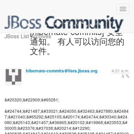
[hibernate-commits] 安全
JBoss List Archives
通知。 有人可以访问您的
文件。
hibernate-commits＠lists.jboss.org
4:21 a.m.
&#20320;&#22909;&#65281;
&#24744;&#21487;&#33021;&#24050;&#32463;&#27880;&#2484
7;&#21040;&#65292;&#25105;&#20174;&#24744;&#30340;&#24
080;&#25143;&#21457;&#36865;&#20102;&#19968;&#23553;&#
30005;&#23376;&#37038;&#20214;&#12290;
&#36825;&#24847;&#21619;&#30528;&#25105;&#21487;&#2019