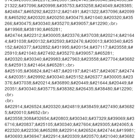
21322;&#37096;&#20998;&#35753;&#33258;&#24049;&#28385;
&#24847;&#65292;&#22312;&#21491;&#21322;&#37096;&#2099
8;&#65292;&#20320;&#20250;&#30475;&#21040;&#20320;&#35
266;&#30475;&#30340;&#35270;&#39057;&#12290;<br>
&#19968;&#38190;&#65281;
&#24744;&#22312;&#30005;&#23376;&#37038;&#20214;&#2164
4;&#31038;&#20132;&#32593;&#32476;&#20013;&#30340;&#25
152;&#26377;&#32852;&#31995;&#20154;&#37117;&#23558;&#
25910;&#21040;&#27492;&#35270;&#39057;&#65281;
&#20320;&#30340;&#29983;&#27963;&#23558;&#27704;&#3682
8;&#25913;&#21464;&#65281;<br>
&#25105;&#36824;&#21487;&#20197;&#21457;&#24067;&#2474
4;&#20351;&#29992;&#30340;&#25152;&#26377;&#30005;&#23
376;&#37038;&#20214;&#36890;&#20449;&#21644;&#20449;&#
20351;&#30340;&#35775;&#38382;&#26435;&#38480;&#12290;
<br>
<br>
&#22914;&#26524;&#20320;&#24819;&#38459;&#27490;&#3682
5;&#20010;&#652<br>
&#23558;308&#32654;&#20803;&#30340;&#37329;&#39069;&#3
6716;&#20837;&#25105;&#30340;&#27604;&#29305;&#24065;&
#22320;&#22336;&#65288;&#22914;&#26524;&#24744;&#19981;
&#30693;&#36947;&#22914;&#20309;&#20570;&#21040;&#3682