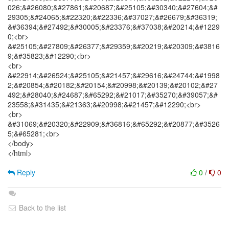
026;&#26080;&#27861;&#20687;&#25105;&#30340;&#27604;&#
29305;&#24065;&#22320;&#22336;&#37027;&#26679;&#36319;
&#36394;&#27492;&#30005;&#23376;&#37038;&#20214;&#1229
0;<br>
&#25105;&#27809;&#26377;&#29359;&#20219;&#20309;&#3816
9;&#35823;&#12290;<br>
<br>
&#22914;&#26524;&#25105;&#21457;&#29616;&#24744;&#1998
2;&#20854;&#20182;&#20154;&#20998;&#20139;&#20102;&#27
492;&#28040;&#24687;&#65292;&#21017;&#35270;&#39057;&#
23558;&#31435;&#21363;&#20998;&#21457;&#12290;<br>
<br>
&#31069;&#20320;&#22909;&#36816;&#65292;&#20877;&#3526
5;&#65281;<br>
</body>
</html>
Reply
0
/
0
Back to the list