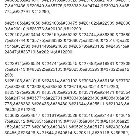
7;&#23436;&#20840;&#35775;&#38382;&#24744;&#30340;&#35
774;&#22791;&#12290;
&#25105;&#24050;&#32463;&#30475;&#20102;&#22909;&#2096
0;&#20010;&#26376;&#20102;&#12290;
&#20107;&#23454;&#26159;&#65292;&#24744;&#36890;&#3680
7;&#24744;&#35775;&#38382;&#36807;&#30340;&#25104;&#20
154;&#32593;&#31449;&#24863;&#26579;&#20102;&#24694;&#
24847;&#36719;&#20214;&#12290;
&#22914;&#26524;&#24744;&#23545;&#27492;&#19981;&#2908
7;&#24713;&#65292;&#25105;&#20250;&#35299;&#37322;&#12
290;
&#25105;&#21019;&#24314;&#20102;&#39640;&#36136;&#3732
7;&#30340;&#38388;&#35853;&#36719;&#20214;&#12290;
&#23427;&#20801;&#35768;&#25105;&#33719;&#24471;&#2354
5;&#24744;&#35774;&#22791;&#30340;&#23436;&#20840;&#35
775;&#38382;&#26435;&#38480;&#21644;&#25511;&#21046;&#
26435;&#12290;
&#36825;&#24847;&#21619;&#30528;&#25105;&#21487;&#2019
7;&#22312;&#23631;&#24149;&#19978;&#30475;&#21040;&#25
152;&#26377;&#20869;&#23481;&#65292;&#25171;&#24320;&#
30456;&#26426;&#21644;&#40614;&#20811;&#39118;&#65292;