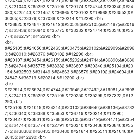
&#24744;&#21487;&#33021;&#24050;&#32463;&#27880;&#2484
7;&#21040;&#65292;&#25105;&#20174;&#24744;&#30340;&#24
080;&#25143;&#21457;&#36865;&#20102;&#19968;&#23553;&#
30005;&#23376;&#37038;&#20214;&#12290;<br>
&#36825;&#24847;&#21619;&#30528;&#25105;&#21487;&#2019
7;&#23436;&#20840;&#35775;&#38382;&#24744;&#30340;&#35
774;&#22791;&#12290;<br>
<br>
&#25105;&#24050;&#32463;&#30475;&#20102;&#22909;&#2096
0;&#20010;&#26376;&#20102;&#12290;<br>
&#20107;&#23454;&#26159;&#65292;&#24744;&#36890;&#3680
7;&#24744;&#35775;&#38382;&#36807;&#30340;&#25104;&#20
154;&#32593;&#31449;&#24863;&#26579;&#20102;&#24694;&#
24847;&#36719;&#20214;&#12290;<br>
<br>
&#22914;&#26524;&#24744;&#23545;&#27492;&#19981;&#2908
7;&#24713;&#65292;&#25105;&#20250;&#35299;&#37322;&#12
290;<br>
&#25105;&#21019;&#24314;&#20102;&#39640;&#36136;&#3732
7;&#30340;&#38388;&#35853;&#36719;&#20214;&#12290;
&#23427;&#20801;&#35768;&#25105;&#33719;&#24471;&#2354
5;&#24744;&#35774;&#22791;&#30340;&#23436;&#20840;&#35
775;&#38382;&#26435;&#38480;&#21644;&#25511;&#21046;&#
26435;&#12290;<br>