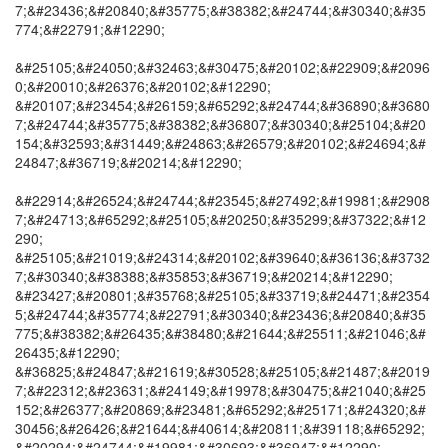
7;&#23436;&#20840;&#35775;&#38382;&#24744;&#30340;&#35
774;&#22791;&#12290;
&#25105;&#24050;&#32463;&#30475;&#20102;&#22909;&#2096
0;&#20010;&#26376;&#20102;&#12290;
&#20107;&#23454;&#26159;&#65292;&#24744;&#36890;&#3680
7;&#24744;&#35775;&#38382;&#36807;&#30340;&#25104;&#20
154;&#32593;&#31449;&#24863;&#26579;&#20102;&#24694;&#
24847;&#36719;&#20214;&#12290;
&#22914;&#26524;&#24744;&#23545;&#27492;&#19981;&#2908
7;&#24713;&#65292;&#25105;&#20250;&#35299;&#37322;&#12
290;
&#25105;&#21019;&#24314;&#20102;&#39640;&#36136;&#3732
7;&#30340;&#38388;&#35853;&#36719;&#20214;&#12290;
&#23427;&#20801;&#35768;&#25105;&#33719;&#24471;&#2354
5;&#24744;&#35774;&#22791;&#30340;&#23436;&#20840;&#35
775;&#38382;&#26435;&#38480;&#21644;&#25511;&#21046;&#
26435;&#12290;
&#36825;&#24847;&#21619;&#30528;&#25105;&#21487;&#2019
7;&#22312;&#23631;&#24149;&#19978;&#30475;&#21040;&#25
152;&#26377;&#20869;&#23481;&#65292;&#25171;&#24320;&#
30456;&#26426;&#21644;&#40614;&#20811;&#39118;&#65292;
&#20294;&#24744;&#19981;&#30693;&#36947;&#12290;