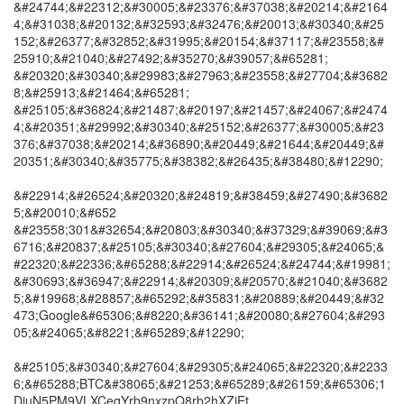
&#24744;&#22312;&#30005;&#23376;&#37038;&#20214;&#2164
4;&#31038;&#20132;&#32593;&#32476;&#20013;&#30340;&#25
152;&#26377;&#32852;&#31995;&#20154;&#37117;&#23558;&#
25910;&#21040;&#27492;&#35270;&#39057;&#65281;
&#20320;&#30340;&#29983;&#27963;&#23558;&#27704;&#3682
8;&#25913;&#21464;&#65281;
&#25105;&#36824;&#21487;&#20197;&#21457;&#24067;&#2474
4;&#20351;&#29992;&#30340;&#25152;&#26377;&#30005;&#23
376;&#37038;&#20214;&#36890;&#20449;&#21644;&#20449;&#
20351;&#30340;&#35775;&#38382;&#26435;&#38480;&#12290;
&#22914;&#26524;&#20320;&#24819;&#38459;&#27490;&#3682
5;&#20010;&#652
&#23558;301&#32654;&#20803;&#30340;&#37329;&#39069;&#3
6716;&#20837;&#25105;&#30340;&#27604;&#29305;&#24065;&
#22320;&#22336;&#65288;&#22914;&#26524;&#24744;&#19981;
&#30693;&#36947;&#22914;&#20309;&#20570;&#21040;&#3682
5;&#19968;&#28857;&#65292;&#35831;&#20889;&#20449;&#32
473;Google&#65306;&#8220;&#36141;&#20080;&#27604;&#293
05;&#24065;&#8221;&#65289;&#12290;
&#25105;&#30340;&#27604;&#29305;&#24065;&#22320;&#2233
6;&#65288;BTC&#38065;&#21253;&#65289;&#26159;&#65306;1
DjuN5PM9VLXCeqYrb9nxzpQ8rb2hXZiEt