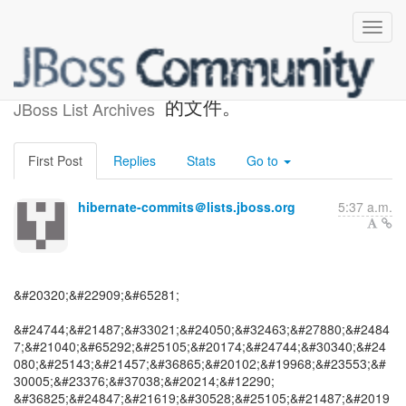
安全通知。 有人可以访问您
的文件。
JBoss List Archives
First Post
Replies
Stats
Go to
hibernate-commits＠lists.jboss.org
5:37 a.m.
&#20320;&#22909;&#65281;
&#24744;&#21487;&#33021;&#24050;&#32463;&#27880;&#2484
7;&#21040;&#65292;&#25105;&#20174;&#24744;&#30340;&#24
080;&#25143;&#21457;&#36865;&#20102;&#19968;&#23553;&#
30005;&#23376;&#37038;&#20214;&#12290;
&#36825;&#24847;&#21619;&#30528;&#25105;&#21487;&#2019