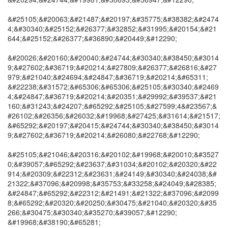
&#25105;&#20063;&#21487;&#20197;&#35775;&#38382;&#2474
4;&#30340;&#25152;&#26377;&#32852;&#31995;&#20154;&#21
644;&#25152;&#26377;&#36890;&#20449;&#12290;
&#20026;&#20160;&#20040;&#24744;&#30340;&#38450;&#3014
9;&#27602;&#36719;&#20214;&#27809;&#26377;&#26816;&#27
979;&#21040;&#24694;&#24847;&#36719;&#20214;&#65311;
&#22238;&#31572;&#65306;&#65306;&#25105;&#30340;&#2469
4;&#24847;&#36719;&#20214;&#20351;&#29992;&#39537;&#21
160;&#31243;&#24207;&#65292;&#25105;&#27599;4&#23567;&
#26102;&#26356;&#26032;&#19968;&#27425;&#31614;&#21517;
&#65292;&#20197;&#20415;&#24744;&#30340;&#38450;&#3014
9;&#27602;&#36719;&#20214;&#26080;&#22768;&#12290;
&#25105;&#21046;&#20316;&#20102;&#19968;&#20010;&#3527
0;&#39057;&#65292;&#23637;&#31034;&#20102;&#20320;&#22
914;&#20309;&#22312;&#23631;&#24149;&#30340;&#24038;&#
21322;&#37096;&#20998;&#35753;&#33258;&#24049;&#28385;
&#24847;&#65292;&#22312;&#21491;&#21322;&#37096;&#2099
8;&#65292;&#20320;&#20250;&#30475;&#21040;&#20320;&#35
266;&#30475;&#30340;&#35270;&#39057;&#12290;
&#19968;&#38190;&#65281;