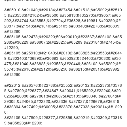
&#25910;&#21040;&#20184;&#27454;&#21518;&#65292;&#2510
5;&#23558;&#21024;&#38500;&#35813;&#35270;&#39057;&#65
292;&#24744;&#23558;&#27704;&#36828;&#19981;&#20250;&#
20877;&#21548;&#21040;&#25105;&#30340;&#22768;&#38899;
&#12290;
&#25105;&#32473;&#20320;50&#20010;&#23567;&#26102;&#65
288;&#36229;&#36807;2&#22825;&#65289;&#20184;&#27454;&
#12290;
&#25105;&#25910;&#21040;&#20102;&#36825;&#23553;&#2044
9;&#30340;&#36890;&#30693;&#65292;&#24403;&#20320;&#30
475;&#21040;&#36825;&#23553;&#20449;&#26102;&#65292;&#
35745;&#26102;&#22120;&#20250;&#36215;&#20316;&#29992;
&#12290;
&#22312;&#26576;&#22788;&#25552;&#20132;&#25237;&#3578
5;&#27809;&#26377;&#24847;&#20041;&#65292;&#22240;&#20
026;&#26080;&#27861;&#20687;&#25105;&#30340;&#27604;&#
29305;&#24065;&#22320;&#22336;&#37027;&#26679;&#36319;
&#36394;&#27492;&#30005;&#23376;&#37038;&#20214;&#1229
0;
&#25105;&#27809;&#26377;&#29359;&#20219;&#20309;&#3816
9;&#35823;&#12290;