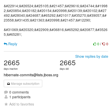
&#22914;&#26524;&#25105;&#21457;&#29616;&#24744;&#1998
2;&#20854;&#20182;&#20154;&#20998;&#20139;&#20102;&#27
492;&#28040;&#24687;&#65292;&#21017;&#35270;&#39057;&#
23558;&#31435;&#21363;&#20998;&#21457;&#12290;
&#31069;&#20320;&#22909;&#36816;&#65292;&#20877;&#3526
5;&#65281;
Reply
0
/
0
Show replies by date
2665
2665
days inactive
days old
hibernate-commits@lists.jboss.org
Manage subscription
0 comments
1 participants
Add to favorites