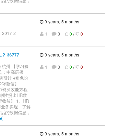
背后的数据信息，
9 years, 5 months
017-2-
1
0
0
/
0
 36777
9 years, 5 months
0日杭州 【学习费
1
0
0
/
0
总监；中高层领
例研讨 +角色扮
【QQ/微信】
人力资源效能方程
原创性提出HR数
收益】 1、HR
与业务实现：了解
背后的数据信息，
e]
9 years, 5 months