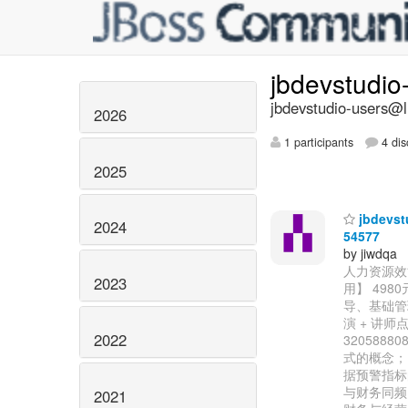
jbdevstudio
jbdevstudio-users@li
2026
1 participants
4 dis
2025
jbdev
2024
54577
by jiwdqa
人力资源效能
2023
用】 49
导、基础管
演 + 讲师点
2022
32058
式的概念；
据预警指标
与财务同频
2021