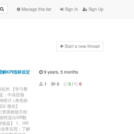
Manage this list
Sign In
Sign Up
Start a n
ew thread
理解KPI指标设定
9 years, 5 months
1
0
0
/
0
0日杭州 【学习费
总监；中高层领
例研讨 +角色扮
【QQ/ 微信】
人力资源效能方程
原创性提出HR数
收益】 1、HR
与业务实现：了解