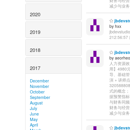
财务与经营
减少与业务
2020
jbdev
by hxx
2019
jbdevs
212:56:5
2018
jbdev
by aeorhe
人力资源效能
2017
用】498
导、基础管
演 + 讲师点
December
32058
November
式的概念；
October
据预警指标
September
与财务同频
August
财务与经营
July
减少与业务
June
May
April
jbdev