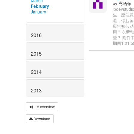
March
by 充涵春
February
jbdevs
January
生，应注意
退、停薪留
应告知劳动
用？ 8.
2016
些？ 附件
期四1:21:
2015
2014
2013
List overview
Download