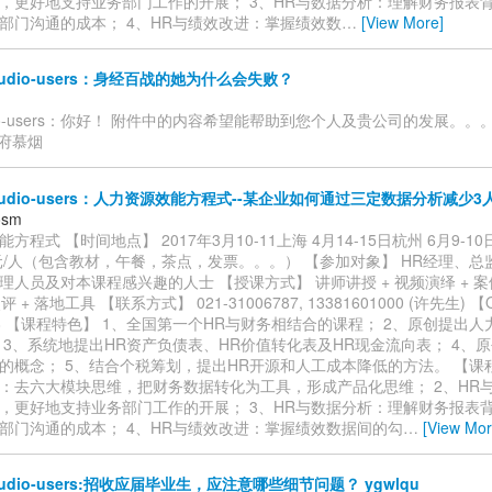
，更好地支持业务部门工作的开展； 3、HR与数据分析：理解财务报表
部门沟通的成本； 4、HR与绩效改进：掌握绩效数
…
[View More]
studio-users：身经百战的她为什么会失败？
tudio-users：你好！ 附件中的内容希望能帮助到您个人及贵公司的发展。。。 2
7 府慕烟
studio-users：人力资源效能方程式--某企业如何通过三定数据分析减少3人？
osm
方程式 【时间地点】 2017年3月10-11上海 4月14-15日杭州 6月9-1
0元/人（包含教材，午餐，茶点，发票。。。） 【参加对象】 HR经理、
理人员及对本课程感兴趣的人士 【授课方式】 讲师讲授 + 视频演绎 + 案
评 + 落地工具 【联系方式】 021-31006787, 13381601000 (许先生) 
8808 【课程特色】 1、全国第一个HR与财务相结合的课程； 2、原创提出
 3、系统地提出HR资产负债表、HR价值转化表及HR现金流向表； 4、
的概念； 5、结合个税筹划，提出HR开源和人工成本降低的方法。 【课程
：去六大模块思维，把财务数据转化为工具，形成产品化思维； 2、HR
，更好地支持业务部门工作的开展； 3、HR与数据分析：理解财务报表
部门沟通的成本； 4、HR与绩效改进：掌握绩效数据间的勾
…
[View Mor
studio-users:招收应届毕业生，应注意哪些细节问题？ ygwlqu