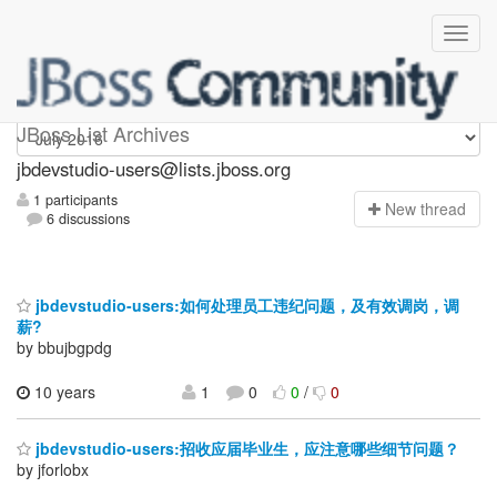
jbdevstudio-users
JBoss List Archives
jbdevstudio-users@lists.jboss.org
1 participants
N
ew thread
6 discussions
jbdevstudio-users:如何处理员工违纪问题，及有效调岗，调
薪?
by bbujbgpdg
10 years
1
0
0
/
0
jbdevstudio-users:招收应届毕业生，应注意哪些细节问题？
by jforlobx