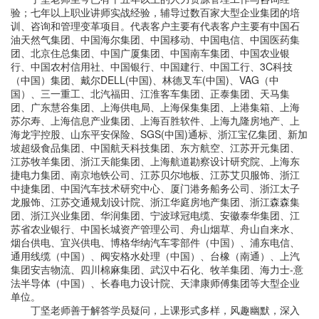
验；七年以上职业讲师实战经验，辅导过数百家大型企业集团的培
训、咨询和管理变革项目。代表客户主要有代表客户主要有中国石
油天然气集团、中国海尔集团、中国移动、中国电信、中国医药集
团、北京住总集团、中国广厦集团、中国南车集团、中国农业银
行、中国农村信用社、中国银行、中国建行、中国工行、3C科技
（中国）集团、戴尔DELL(中国)、林德叉车(中国)、VAG（中
国）、三一重工、北汽福田、江淮客车集团、正泰集团、天马集
团、广东慧谷集团、上海供电局、上海保集集团、上港集箱、上海
苏尔寿、上海信息产业集团、上海百胜软件、上海九隆房地产、上
海龙宇控股、山东平安保险、SGS(中国)通标、浙江宝亿集团、新加
坡超级食品集团、中国航天科技集团、东方航空、江苏开元集团、
江苏牧羊集团、浙江天能集团、上海航道勘察设计研究院、上海东
捷电力集团、南京地铁公司、江苏贝尔地板、江苏艾贝服饰、浙江
中捷集团、中国汽车技术研究中心、厦门港务船务公司、浙江太子
龙服饰、江苏交通规划设计院、浙江华庭房地产集团、浙江森森集
团、浙江兴业集团、华润集团、宁波球冠电缆、安徽泰华集团、江
苏省农业银行、中国长城资产管理公司、舟山烟草、舟山自来水、
烟台供电、宜兴供电、博格华纳汽车零部件（中国）、浦东电信、
通用线缆（中国）、阀安格水处理（中国）、台橡（南通）、上汽
集团安吉物流、四川棉麻集团、武汉中石化、牧羊集团、海力士-意
法半导体（中国）、长春电力设计院、天津康师傅集团等大型企业
单位。
丁坚老师善于解答学员疑问，上课形式多样，风趣幽默，深入