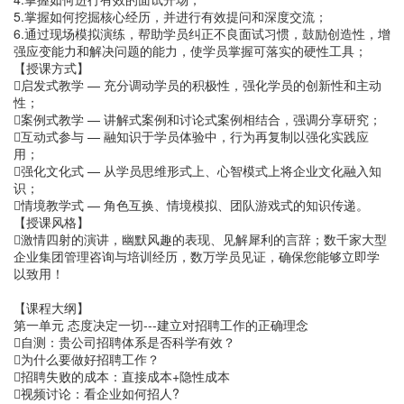
5.掌握如何挖掘核心经历，并进行有效提问和深度交流；
6.通过现场模拟演练，帮助学员纠正不良面试习惯，鼓励创造性，增
强应变能力和解决问题的能力，使学员掌握可落实的硬性工具；
【授课方式】
启发式教学 — 充分调动学员的积极性，强化学员的创新性和主动
性；
案例式教学 — 讲解式案例和讨论式案例相结合，强调分享研究；
互动式参与 — 融知识于学员体验中，行为再复制以强化实践应
用；
强化文化式 — 从学员思维形式上、心智模式上将企业文化融入知
识；
情境教学式 — 角色互换、情境模拟、团队游戏式的知识传递。
【授课风格】
激情四射的演讲，幽默风趣的表现、见解犀利的言辞；数千家大型
企业集团管理咨询与培训经历，数万学员见证，确保您能够立即学
以致用！
【课程大纲】
第一单元 态度决定一切---建立对招聘工作的正确理念
自测：贵公司招聘体系是否科学有效？
为什么要做好招聘工作？
招聘失败的成本：直接成本+隐性成本
视频讨论：看企业如何招人?