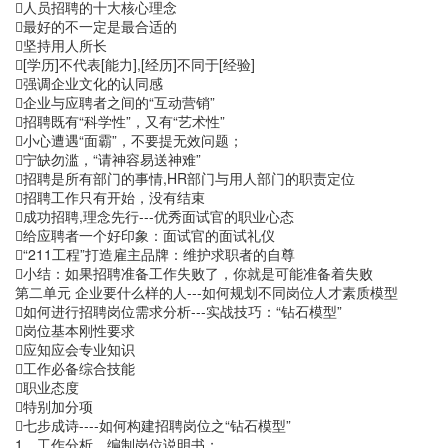
人员招聘的十大核心理念
最好的不一定是最合适的
坚持用人所长
[学历]不代表[能力],[经历]不同于[经验]
强调企业文化的认同感
企业与应聘者之间的“互动营销”
招聘既有“科学性”，又有“艺术性”
小心遭遇“面霸”，不要提无效问题；
宁缺勿滥，“请神容易送神难”
招聘是所有部门的事情,HR部门与用人部门的职责定位
招聘工作只有开始，没有结束
成功招聘,理念先行---优秀面试官的职业心态
给应聘者一个好印象：面试官的面试礼仪
“211工程”打造雇主品牌：维护求职者的自尊
小结：如果招聘准备工作失败了，你就是可能准备着失败
第二单元 企业要什么样的人---如何规划不同岗位人才素质模型
如何进行招聘岗位需求分析---实战技巧：“钻石模型”
岗位基本刚性要求
应知应会专业知识
工作必备综合技能
职业态度
特别加分项
七步成诗----如何构建招聘岗位之“钻石模型”
1、工作分析，编制岗位说明书；