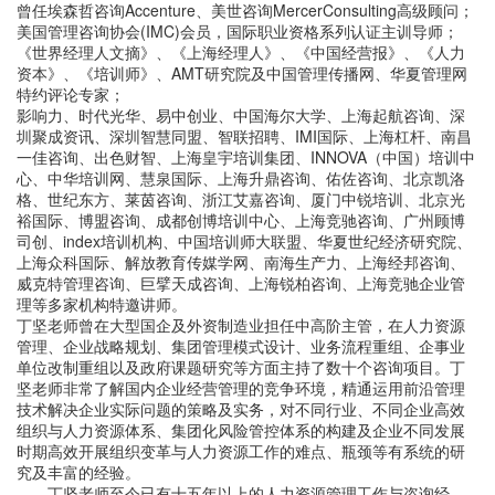
曾任埃森哲咨询Accenture、美世咨询MercerConsulting高级顾问；
美国管理咨询协会(IMC)会员，国际职业资格系列认证主训导师；
《世界经理人文摘》、《上海经理人》、《中国经营报》、《人力
资本》、《培训师》、AMT研究院及中国管理传播网、华夏管理网
特约评论专家；
影响力、时代光华、易中创业、中国海尔大学、上海起航咨询、深
圳聚成资讯、深圳智慧同盟、智联招聘、IMI国际、上海杠杆、南昌
一佳咨询、出色财智、上海皇宇培训集团、INNOVA（中国）培训中
心、中华培训网、慧泉国际、上海升鼎咨询、佑佐咨询、北京凯洛
格、世纪东方、莱茵咨询、浙江艾嘉咨询、厦门中锐培训、北京光
裕国际、博盟咨询、成都创博培训中心、上海竞驰咨询、广州顾博
司创、index培训机构、中国培训师大联盟、华夏世纪经济研究院、
上海众科国际、解放教育传媒学网、南海生产力、上海经邦咨询、
威克特管理咨询、巨擘天成咨询、上海锐柏咨询、上海竞驰企业管
理等多家机构特邀讲师。
丁坚老师曾在大型国企及外资制造业担任中高阶主管，在人力资源
管理、企业战略规划、集团管理模式设计、业务流程重组、企事业
单位改制重组以及政府课题研究等方面主持了数十个咨询项目。丁
坚老师非常了解国内企业经营管理的竞争环境，精通运用前沿管理
技术解决企业实际问题的策略及实务，对不同行业、不同企业高效
组织与人力资源体系、集团化风险管控体系的构建及企业不同发展
时期高效开展组织变革与人力资源工作的难点、瓶颈等有系统的研
究及丰富的经验。
丁坚老师至今已有十五年以上的人力资源管理工作与咨询经