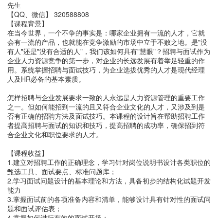
先生
【QQ、微信】 320588808
【课程背景】
在当今世界，一个不争的事实是：哪家企业拥有一流的人才，它就
会有一流的产品，也就能在竞争激励的市场中立于不败之地。是"没
有人"还是"没有合适的人"，我们该如何具有"慧眼"？招聘与面试作为
企业人力资源竞争的第一步，对企业的长远发展有着举足轻重的作
用。系统掌握招聘与面试技巧，为企业选拔优秀的人才是现代经理
人及HR必备的基本素质。
怎样招聘与企业发展要求一致的人永远是人力资源管理的重要工作
之一。但如何能招到一流的且又符合企业文化的人才，又涉及到是
否有正确的招聘方法及面试技巧。本课程的设计旨在帮助招聘工作
者提高招聘与面试的知识和技巧，提高招聘的成功率，确保招到符
合企业文化和职位要求的人才。
【课程收益】
1.建立对招聘工作的正确理念，学习针对岗位说明书设计各类职位的
甄选工具、面试要点、标准问题库；
2.学习面试问题设计的基本理论和方法，具备初步的结构化试题开发
能力
3.掌握面试前的各项准备内容和清单，能够设计具有针对性的面试问
题和面试评估表；
4.掌握如何进行有效的面试开场；