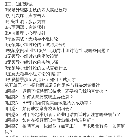
三、知识测试
现场升级版面试的四大实战技巧
打乱次序，声东击西
引蛇出洞，步步为营
未雨绸缪，穷追猛打
逆向推理，心理投射
专题实战：无领导小组讨论
无领导小组讨论的面试特点分析
视频案例:企业组织的“无领导小组讨论”出现哪些问题？
无领导小组讨论的座位设置
无领导小组讨论的实施步骤
无领导小组讨论的面试官看什么
注意无领导小组讨论的“陷阱”
学员情景演练及点评：如何面试人才
第五单元 企业招聘面试常见的困惑与解决对策探讨
困惑1：运用了招聘面试技术，还要相信我的直觉么？
困惑2：如何从简历获取主要信息？
困惑3：HR部门如何提高面试邀约的成功率？
困惑4：如何成功举办校园招聘会?
困惑5：对于外地求职者，企业电话面试时要注意哪些细节？
困惑6：如何在视频面试中做出相对精准判断？
困惑7：招聘基层一线岗位（如普工），需求数量较多，如何解
决？