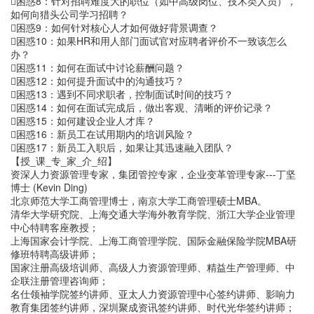
困惑8：针对招聘难度大的职位（如中高级岗位、技术类人员），
如何向猎头公司学习招聘？
困惑9：如何针对核心人才如何做好背景调查？
困惑10：如果HR和用人部门面试官对应聘者评价不一致该怎么
办？
困惑11：如何在面试中讨论薪酬问题？
困惑12：如何提升面试中的沟通技巧？
困惑13：遇到不同求职者，控制面试时间的技巧？
困惑14：如何在面试完成后，做出客观、清晰的评价记录？
困惑15：如何建设企业人才库？
困惑16：新员工在试用期内的培训风险？
困惑17：新员工入职后，如果让其迅速融入团队？
【授_课_专_家_介_绍】
资深人力资源管理专家，集团管控专家，企业变革管理专家---丁坚
博士 (Kevin Ding)
北京师范大学工商管理博士，南京大学工商管理硕士MBA。
清华大学研究院、上海交通大学海外教育学院、浙江大学企业管理
中心特聘客座教授；
上海国家会计学院、上海工商管理学院、国际金融保险学院MBA研
修班特聘高级讲师；
国家注册高级培训师、高级人力资源管理师、精益生产管理师、中
企联注册管理咨询师；
名仕领袖学院签约讲师、亚太人力资源管理中心签约讲师、影响力
教育集团签约讲师，深圳聚成资讯签约讲师、时代光华签约讲师；