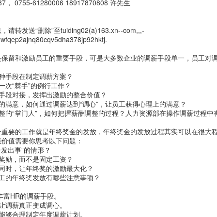
， 0755-61280006 18917870808 许先生
“删除”至tuiding02(a)163.xn--com,,,-
wfqep2ajnq80cqv5dha378jp92hktj.
是保留和激励员工的重要手段，可是大多数企业的调薪手段单一，员工对
：
种手段在制定调薪方案？
一次“棘手”的例行工作？
励手段对接，发挥出激励的整合价值？
的满意，如何通过调薪达到“调心”，让员工获得心理上的满意？
整的“掌门人”，如何把握薪酬调整的过程？人力资源部在操作调薪过程中
个重要的工作就是年终奖金的发放，年终奖金的发放过程其实可以在很大程
些价值需要你思考以下问题：
一发出事”的情形？
奖励，而不是固定工资？
的同时，让年终奖的激励最大化？
员工的年终奖发放有哪些注意事项？
丰富HR的调薪手段。
让调薪真正变成调心。
并能够合理制定年度调薪计划。