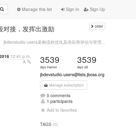
Manage this list
Sign In
Sign Up
older
激励手段对接，发挥出激励
jbdevstudio-users采购流程优化及供应商评估与管理...
2016
12:41 p.m.
3539
3539
days inactive
days old
jbdevstudio-users@lists.jboss.org
Manage subscription
0 comments
1 participants
Add to favorites
TAGS
(0)