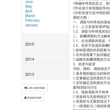
June
明确年终奖的意义，
May
学会设计体现激励导向
April
分析发放引发冲突的原
March
课程大纲：
February
一、调薪与年终奖的基
January
 1、人力资源管理4P
 2、调薪与年终奖的
二、薪酬调整的方法解
 1、企业调薪的前提
2015
 2、你所不知道的薪酬
 影响普调的外部因素
 在外部因素下如何确
2014
 战略性薪酬调整的方
3、岗变与薪变
升职、降职、调岗情况
 基本规则确定法的操
2013
 定量确定适岗度的方
 定性确定适岗度的方
案例演练与讨论
List overview
 4、绩效调薪并不简单
 有薪档与无薪档情况
Download
 有预算与无预算情况
 一维调薪与二维矩阵