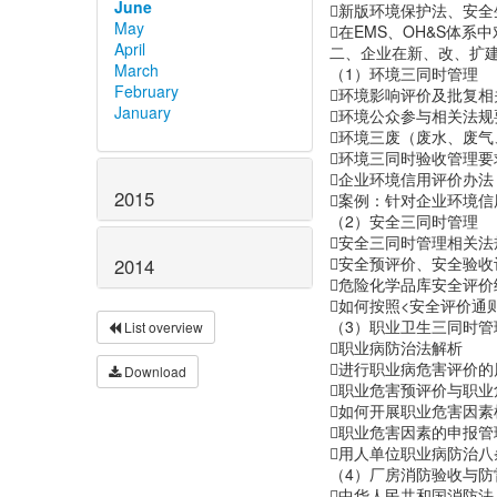
June
新版环境保护法、安
May
在EMS、OH&S体
April
二、企业在新、改、扩
March
（1）环境三同时管理
February
环境影响评价及批复相
January
环境公众参与相关法规
环境三废（废水、废
环境三同时验收管理要
企业环境信用评价办法
2015
案例：针对企业环境
（2）安全三同时管理
安全三同时管理相关法
安全预评价、安全验
2014
危险化学品库安全评价
如何按照<安全评价通
（3）职业卫生三同时管
List overview
职业病防治法解析
进行职业病危害评价的
Download
职业危害预评价与职业
如何开展职业危害因素
职业危害因素的申报管
用人单位职业病防治八
（4）厂房消防验收与防
中华人民共和国消防法