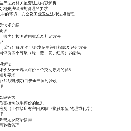
全生产法及相关配套法规内容解析
系中对相关法律法规管理的要求
建中的环境、安全及工业卫生法律法规管理
关法规介绍
要求
气、噪声）检测适用标准及判定方法
求
（试行）解读-企业环境信用评价指标及评分方法
信用评价四个等级（绿、蓝、黄、红牌）的后果
规解读
收评价及安全现状评价三个类别导则的解析
细则要求
则>组织建筑项目安全三同时验收
理
风险等级
危害控制效果评价的区别
检测（工作场所有害因素职业接触限值-物理或化学）
理
条规定及防治指南
雷验收管理