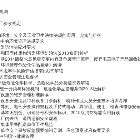
析
规则
工验收规定
的环境、安全及工业卫生法律法规的应用、实施与维护
程中的环境管理法规要求
污染防治法应对要求
和国固体废物污染环境防治法(2013修正)解析
目录2014版征求意见稿变更内容及危废管理流程、废弃电器电子产品回收
点环境管理危险化学品目录》解读
环境事件风险评估指南(试行)解读
的安全管理法规要求
15新版危险化学目录、危险化学品分类信息表解读
品统一分类与标准机制、危险化学品管理条例2013版解析
防设施的维护管理标准解读
种设备安全法及特种设备目录解析、特种作业人员安全技术培训考核
全导则、电气安全操作规程及手持式电动工具管理、使用、检查和维修安
道基本识别色、识别符号和安全标识、2015版消防标志应用解读
业厂内铁路、道路运输安全规程
和集体用餐配送单位卫生规范
营单位安全事故应急预案编制导则、应急预案政府备案要求
中的职业健康管理