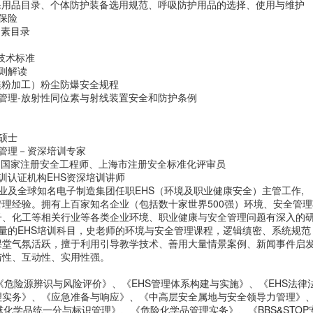
保用品目录、个体防护装备选用规范、呼吸防护用品的选择、使用与维护
保险
因素目录
护技术标准
则解读
镁粉加工）粉尘防爆安全规程
管理-放射性同位素与射线装置安全和防护条例
硕士
管理－资深培训专家
、国家注册安全工程师、上海市注册安全标准化评审员
训认证机构EHS资深培训讲师
业及全球知名电子制造集团任职EHS（环境及职业健康安全）主管工作,
管理经验。拥有上百家知名企业（包括数十家世界500强）环境、安全管
子、化工等相关行业等各类企业环境、职业健康与安全管理问题有深入的
量的EHS培训科目，史老师的环境与安全管理课程，逻辑缜密、系统规范
课堂气氛活跃，擅于利用引导教学技术、善用大量情景案例、新闻事件启
与性、互动性、实用性强。
《危险源辨识与风险评价》、《EHS管理体系构建与实施》、《EHS法律
理实务》、《应急准备与响应》、《中高层安全属地与安全领导力管理》
球化学品统一分与标识管理》、《危险化学品管理实务》、《BBS&STO