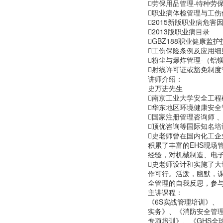
劳保用品管理-特种劳
职业病体检管理与工伤
2015新版职业病危害
2013版职业病目录
GBZ188职业健康监
工伤保险条例及应用细
粉尘与爆炸管理-（铝
射线许可证或豁免制度
讲师介绍：
史万进先生
南京工业大学安全工程
华东地区环境健康安全
国家注册管理咨询师 
顶优咨询等国际知名培
史老师曾在国内化工企
积累了丰富的EHS现场
经验，对机械制造、电
史老师设计和实施了大
作可行。活泼，幽默，
全管理的自我反思，参
主讲课程：
《6S实战管理培训》、
实务》、《消防安全管
专项培训》、《GHS全