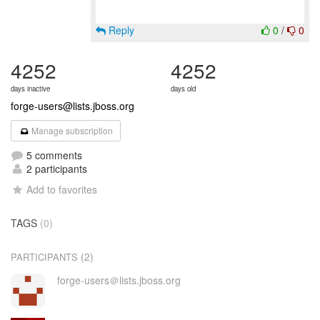
Reply
0
/
0
4252
4252
days inactive
days old
forge-users@lists.jboss.org
Manage subscription
5 comments
2 participants
Add to favorites
TAGS
(0)
(2)
PARTICIPANTS
forge-users＠lists.jboss.org