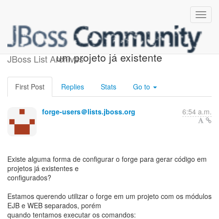
Como configurar forge em
um projeto já existente
JBoss List Archives
First Post
Replies
Stats
Go to
forge-users＠lists.jboss.org
6:54 a.m.
Existe alguma forma de configurar o forge para gerar código em
projetos já existentes e
configurados?
Estamos querendo utilizar o forge em um projeto com os módulos
EJB e WEB separados, porém
quando tentamos executar os comandos: