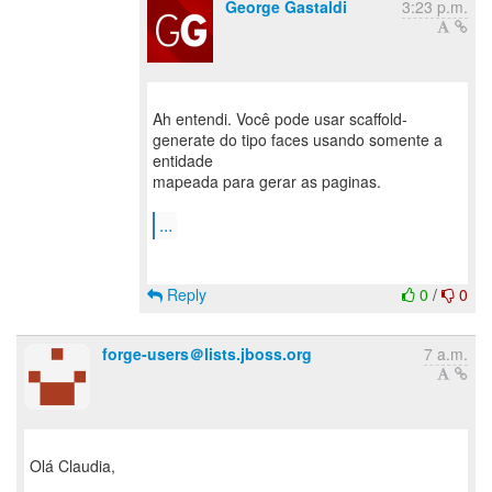
George Gastaldi
3:23 p.m.
Ah entendi. Você pode usar scaffold-
generate do tipo faces usando somente a
entidade
mapeada para gerar as paginas.
...
Reply
0
/
0
forge-users＠lists.jboss.org
7 a.m.
Olá Claudia,