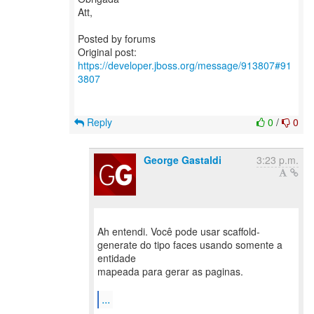
Att,
Posted by forums
Original post:
https://developer.jboss.org/message/913807#91
3807
Reply
0
/
0
George Gastaldi
3:23 p.m.
Ah entendi. Você pode usar scaffold-
generate do tipo faces usando somente a
entidade
mapeada para gerar as paginas.
...