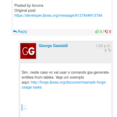
Posted by forums
Original post:
https://developer.jboss.org/message/913784#913784
Reply
0
/
0
George Gastaldi
1:02 p.m.
Sim, neste caso vc vai usar o comando jpa-generate-
entities-from-tables. Veja um exemplo
aqui:
http://forge.jboss.org/document/sample-forge-
usage-tasks
...