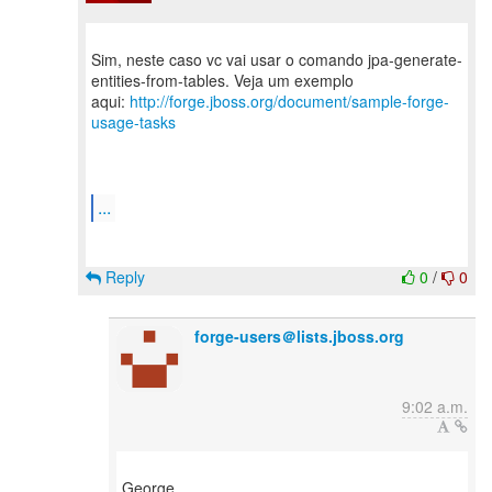
Sim, neste caso vc vai usar o comando jpa-generate-
entities-from-tables. Veja um exemplo
aqui:
http://forge.jboss.org/document/sample-forge-
usage-tasks
...
Reply
0
/
0
forge-users＠lists.jboss.org
9:02 a.m.
George,