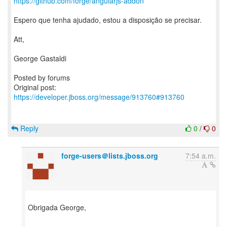
https://github.com/forge/angularjs-addon
Espero que tenha ajudado, estou a disposição se precisar.
Att,
George Gastaldi
Posted by forums
Original post:
https://developer.jboss.org/message/913760#913760
Reply
0
/
0
forge-users＠lists.jboss.org
7:54 a.m.
Obrigada George,