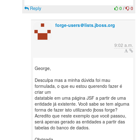
Reply
0
/
0
forge-users＠lists.jboss.org
9:02 a.m.
George,
Desculpa mas a minha dúvida foi mau
formulada, o que eu estou querendo fazer é
criar um
datatable em uma página JSF a partir de uma
entidade já existente. Você sabe se tem alguma
forma de fazer isto utilizando jboss forge?
Acredito que neste exemplo que você passou,
será apenas gerado as entidades a partir das
tabelas do banco de dados.
Obrigada