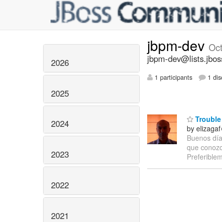
jbpm-dev
Oc
jbpm-dev@lists.jbos
2026
1 participants
1 dis
2025
Trouble 
2024
by elizaga
Buenos días
que conozc
2023
Preferible
2022
2021