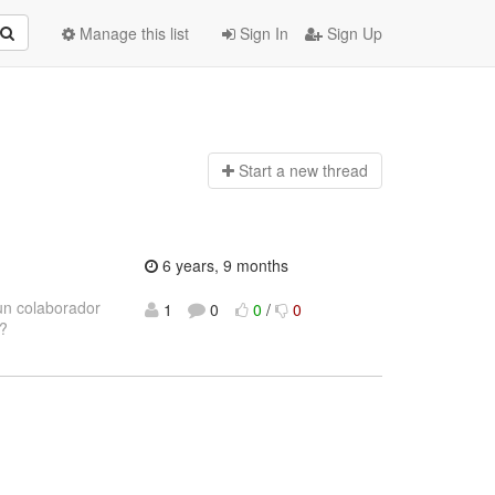
Manage this list
Sign In
Sign Up
Start a n
ew thread
6 years, 9 months
 un colaborador
1
0
0
/
0
??