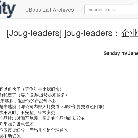
JBoss List Archives
[Jbug-leaders] jbug-leade
Sunday, 19 Jun
没有以前快了（竞争对手比我们快）
前稳定了（客户投诉/退货越来越多）
越来越多，但赚钱的产品却不多
率越来越慢（与公司内部人打交道比与外部打交道还困难）
需求不及时、不完整、经常变更
的产品推出时间不兑现、承诺的产品功能却没有
几乎都是紧急需求
，不做市场细分，产品几乎是全球通吃
调不动资源