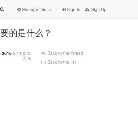
Manage this list
Sign In
Sign Up
rs：企业要的是什么？
e 2016
2:11 p.m.
Back to the thread
Back to the list