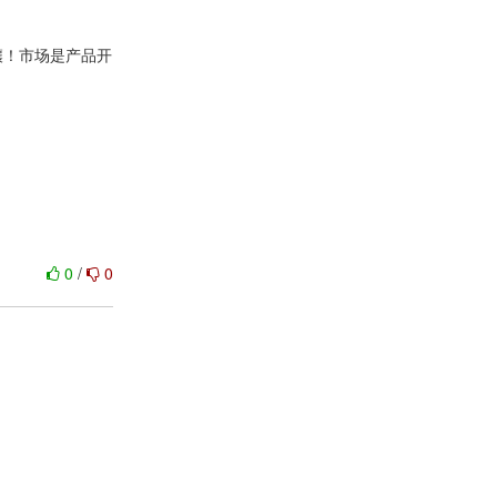
壤！市场是产品开
0
/
0