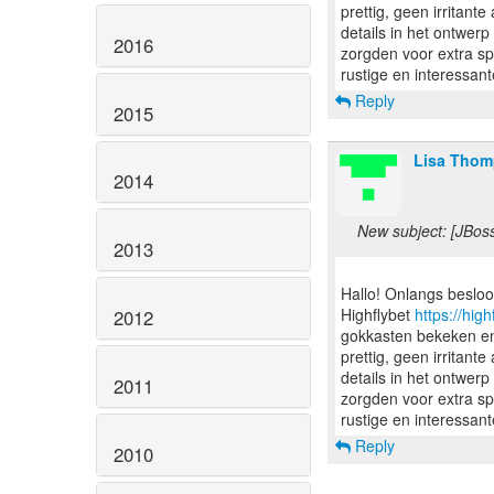
prettig, geen irritant
details in het ontwe
2016
zorgden voor extra s
Reply
2015
Lisa Tho
2014
New subject: [JBos
2013
Hallo! Onlangs besloo
Highflybet
https://high
2012
gokkasten bekeken en
prettig, geen irritant
details in het ontwe
2011
zorgden voor extra s
Reply
2010