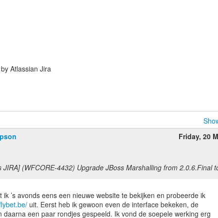
y Atlassian Jira
Show
mpson
Friday, 20 
s JIRA] (WFCORE-4432) Upgrade JBoss Marshalling from 2.0.6.Final to
t ik ’s avonds eens een nieuwe website te bekijken en probeerde ik
flybet.be/
uit. Eerst heb ik gewoon even de interface bekeken, de
 daarna een paar rondjes gespeeld. Ik vond de soepele werking erg