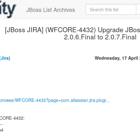
JBoss List Archives
[JBoss JIRA] (WFCORE-4432) Upgrade JBoss
2.0.6.Final to 2.0.7.Final
(Jira)
Wednesday, 17 April
rg/browse/WFCORE-4432?page=com.atlassian.jira.plugi...
FCORE-4432:
--
a4