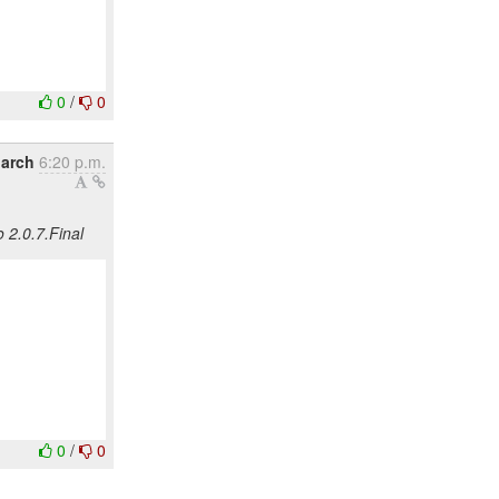
0
/
0
March
6:20 p.m.
 2.0.7.Final
0
/
0