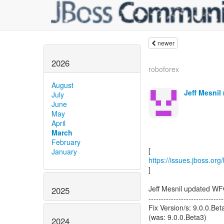
newer
2026
roboforex
August
Jeff Mesnil 
July
June
May
April
March
February
January
https://issues.jboss.o
]
Jeff Mesnil updated W
2025
------------------------------
Fix Version/s: 9.0.0.Bet
(was: 9.0.0.Beta3)
2024