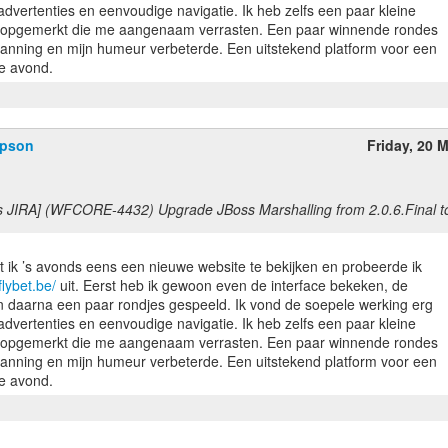
e advertenties en eenvoudige navigatie. Ik heb zelfs een paar kleine
rp opgemerkt die me aangenaam verrasten. Een paar winnende rondes
panning en mijn humeur verbeterde. Een uitstekend platform voor een
mpson
Friday, 20 
s JIRA] (WFCORE-4432) Upgrade JBoss Marshalling from 2.0.6.Final to
t ik ’s avonds eens een nieuwe website te bekijken en probeerde ik
flybet.be/
uit. Eerst heb ik gewoon even de interface bekeken, de
 daarna een paar rondjes gespeeld. Ik vond de soepele werking erg
e advertenties en eenvoudige navigatie. Ik heb zelfs een paar kleine
rp opgemerkt die me aangenaam verrasten. Een paar winnende rondes
panning en mijn humeur verbeterde. Een uitstekend platform voor een