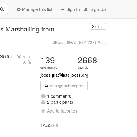
Manage this list
Sign In
Sign Up
older
 Marshalling from
[JBoss JIRA] (ELY-723) All...
 2019
11:06 a.m.
139
2668
days inactive
days old
jboss-jira@lists.jboss.org
Manage subscription
1 comments
2 participants
Add to favorites
TAGS
(0)