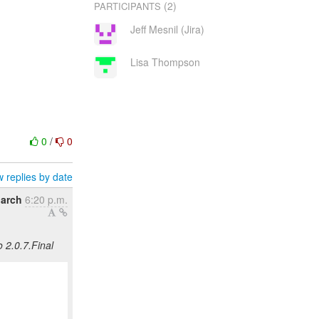
(2)
PARTICIPANTS
Jeff Mesnil (Jira)
Lisa Thompson
0
/
0
 replies by date
March
6:20 p.m.
 2.0.7.Final