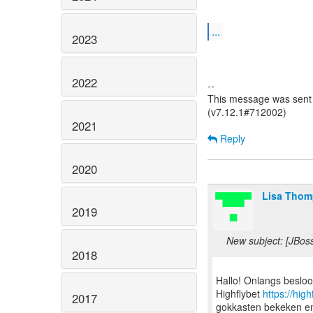
...
2023
2022
--
This message was sent b
(v7.12.1#712002)
2021
Reply
2020
Lisa Tho
2019
New subject: [JBos
2018
Hallo! Onlangs besloo
Highflybet
https://high
2017
gokkasten bekeken en