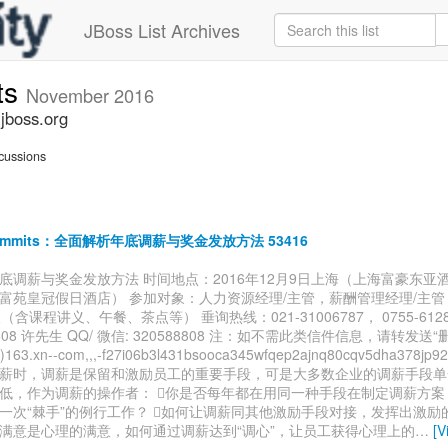
JBoss List Archives
ts
November 2016
jboss.org
cussions
commits：全面解析年底调薪与奖金发放方法 53416
底调薪与奖金发放方法 时间地点：2016年12月9日上海（上海富豪东亚酒店
富苑皇冠假日酒店） 参加对象：人力资源经理/主管，薪酬管理经理/主管
人（含课程讲义、午餐、茶点等） 垂询热线：021-31006787， 0755-6128
0808 许先生 QQ/ 微信: 320588808 注：如不需此类信件信息，请转发送“
(a)163.xn--com,,,-f27i06b3l431bsooca345wfqep2ajnq80cqv5dha378j
薪时，调薪是保留和激励员工的重要手段，可是大多数企业的调薪手段单
低，作为调薪的操作者： 你是否每年都在用同一种手段在制定调薪方案？
一次“棘手”的例行工作？ 如何让调薪同其他激励手段对接，发挥出激励的
满意是心理的满意，如何通过调薪达到“调心”，让员工获得心理上的
…
[V