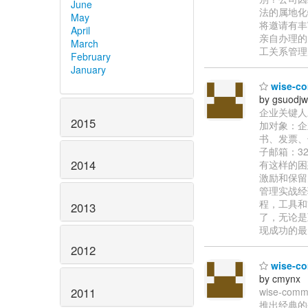
June
法的属地化
May
将邀请有丰
April
亲自办理的
March
工关系管理
February
January
wise-
by gsuodj
企业关键人才
2015
加对象：企
书、发票、午餐
子邮箱：320
2014
有这样的困
激励和保留关
管理实战经
程，工具和
2013
了，无论是
现成功的最
2012
wise-
by cmynx
2011
wise-c
推出经典的