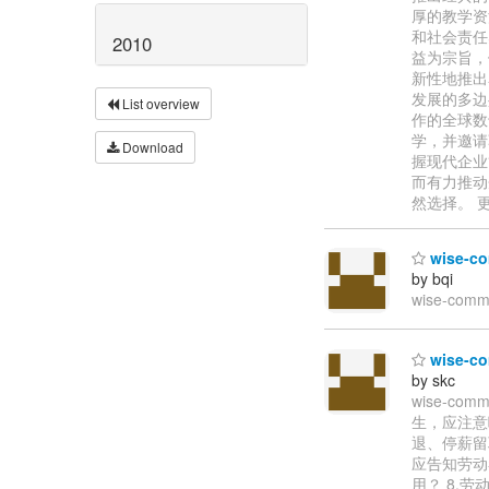
厚的教学资
和社会责任
2010
益为宗旨，
新性地推出
发展的多边
List overview
作的全球数
学，并邀请
Download
握现代企业
而有力推动
然选择。 更
wise-
by bqi
wise-co
wise-
by skc
wise-c
生，应注意
退、停薪留
应告知劳动
用？ 8.