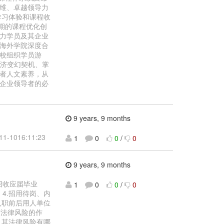
维、卓越领导力
学习体验和课程收
期的课程优化创
力学员及其企业
海外学院深度合
校组织学员游
经济变幻契机、掌
者人文素养，从
企业领导者的必
9 years, 9 months
1016:11:23
1
0
0
/
0
9 years, 9 months
2.招收应届毕业
1
0
0
/
0
4.招用待岗、内
入职前后用人单位
防法律风险的作
，其法律风险有哪