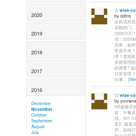
wise-
2020
by ddfns
采购流程优
采购部门、
2019
3200/2天
信：320
后果，如何
常选不准？
2018
理？货期延
采购管理的
的调查? 
2017
日常管理？
出事
…
[Vi
2016
wise-
by ycnrwne
December
HR最棘手的
November
材，午餐及
October
线：021-31
September
景】 随着
August
穷，如续订
July
别？公司因