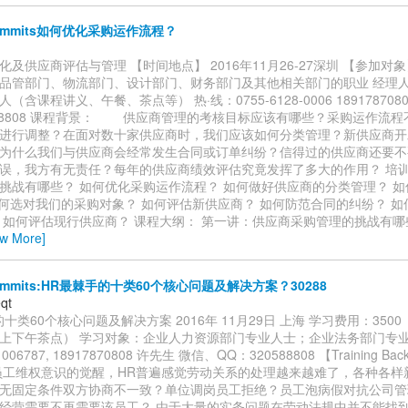
commits如何优化采购运作流程？
化及供应商评估与管理 【时间地点】 2016年11月26-27深圳 【参加对
品管部门、物流部门、设计部门、财务部门及其他相关部门的职业 经理人
/1人（含课程讲义、午餐、茶点等） 热·线：0755-6128-0006 189178708
588808 课程背景： 供应商管理的考核目标应该有哪些？采购运作流
进行调整？在面对数十家供应商时，我们应该如何分类管理？新供应商开
为什么我们与供应商会经常发生合同或订单纠纷？信得过的供应商还要不
误，我方有无责任？每年的供应商绩效评估究竟发挥了多大的作用？ 培训
挑战有哪些？ 如何优化采购运作流程？ 如何做好供应商的分类管理？ 
如何选对我们的采购对象？ 如何评估新供应商？ 如何防范合同的纠纷？ 
 如何评估现行供应商？ 课程大纲： 第一讲：供应商采购管理的挑战有哪
ew More]
commits:HR最棘手的十类60个核心问题及解决方案？30288
qt
十类60个核心问题及解决方案 2016年 11月29日 上海 学习费用：350
上下午茶点） 学习对象：企业人力资源部门专业人士；企业法务部门专业
006787, 18917870808 许先生 微信、QQ：320588808 【Training Bac
员工维权意识的觉醒，HR普遍感觉劳动关系的处理越来越难了，各种各样
无固定条件双方协商不一致？单位调岗员工拒绝？员工泡病假对抗公司管
经营需要不再需要该员工？ 由于大量的实务问题在劳动法规中并不能找