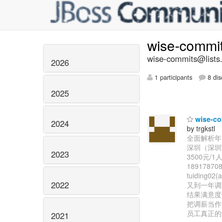
wise-commi
wise-commits@lists.
2026
1 participants
8 dis
2025
wise-
2024
by trgkstl
全面解析年
深圳（深圳
2023
3500元/1
1891787
tuiding02
2022
又到一年调
结果满意度
把调薪当作
员工真正的
2021