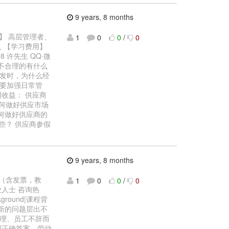
9 years, 8 months
象】 高层管理者、
1
0
0
/
0
 【学习费用】
08 许先生 QQ·微
程不合理的有什么
发时，为什么经
要加强日常管
收益： 供应商
如何做好供应市场
如何做好供应商的
些？ 供应商参假
9 years, 8 months
0 （含发票，教
1
0
0
/
0
人士 咨询热
kground|课程背
新的问题层出不
理、员工不辞而
到正确答案，劳动