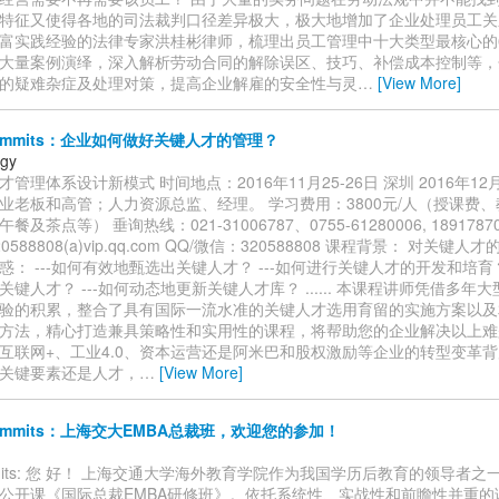
特征又使得各地的司法裁判口径差异极大，极大地增加了企业处理员工关系
富实践经验的法律专家洪桂彬律师，梳理出员工管理中十大类型最核心的
大量案例演绎，深入解析劳动合同的解除误区、技巧、补偿成本控制等，
的疑难杂症及处理对策，提高企业解雇的安全性与灵
…
[View More]
commits：企业如何做好关键人才的管理？
wgy
管理体系设计新模式 时间地点：2016年11月25-26日 深圳 2016年12月
业老板和高管；人力资源总监、经理。 学习费用：3800元/人（授课费
及茶点等） 垂询热线：021-31006787、0755-61280006, 1891787
588808(a)vip.qq.com QQ/微信：320588808 课程背景： 对关
惑： ---如何有效地甄选出关键人才？ ---如何进行关键人才的开发和培育？
键人才？ ---如何动态地更新关键人才库？ ...... 本课程讲师凭借多年
验的积累，整合了具有国际一流水准的关键人才选用育留的实施方案以及
方法，精心打造兼具策略性和实用性的课程，将帮助您的企业解决以上难
互联网+、工业4.0、资本运营还是阿米巴和股权激励等企业的转型变革
关键要素还是人才，
…
[View More]
commits：上海交大EMBA总裁班，欢迎您的参加！
ommits: 您 好！ 上海交通大学海外教育学院作为我国学历后教育的领导者
公开课《国际总裁EMBA研修班》。依托系统性、实战性和前瞻性并重的