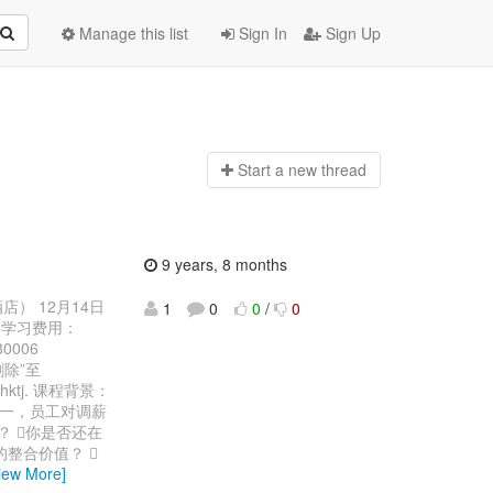
Manage this list
Sign In
Sign Up
Start a n
ew thread
9 years, 8 months
） 12月14日
1
0
0
/
0
 学习费用：
0006
删除”至
p92hktj. 课程背景：
一，员工对调薪
 你是否还在
整合价值？ 
iew More]