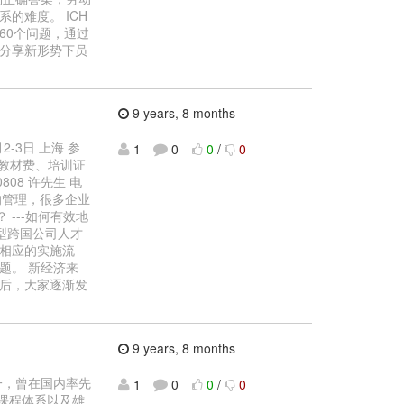
的难度。 ICH
60个问题，通过
分享新形势下员
9 years, 8 months
2-3日 上海 参
1
0
0
/
0
、教材费、培训证
0808 许先生 电
键人才的管理，很多企业
 ---如何有效地
大型跨国公司人才
相应的实施流
题。 新经济来
背后，大家逐渐发
9 years, 8 months
之一，曾在国内率先
1
0
0
/
0
课程体系以及雄