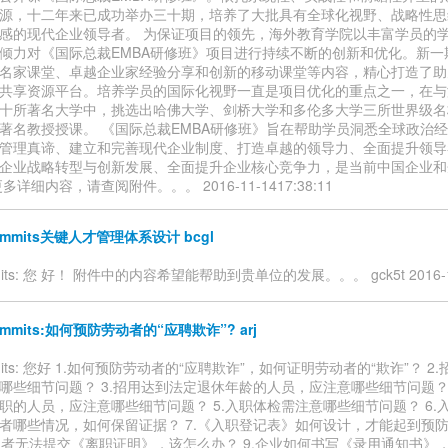
源，十二年来已成功举办三十期，培养了大批具有全球化视野、战略性思
感的现代企业领导者。 为保证项目的领先，海外教育学院以丰富学员的
倾力对《国际总裁EMBA研修班》项目进行持续不断的创新和优化。新一
名家课堂、卓越企业家经验分享和创新的移动课堂等内容，精心打造了助
共享资源平台。培养学员的国际化视野一直是项目优化的重点之一，在与
十所著名大学中，挑选出哈佛大学、剑桥大学和多伦多大学三所世界级名
著名教授授课。 《国际总裁EMBA研修班》旨在帮助学员洞悉全球政治
管理真谛、建立和完善现代企业制度、打造卓越的领导力、全面提升领导
企业战略转型与创新发展、全面提升企业核心竞争力，是当前中国企业和
多详细内容，请查阅附件。。。 2016-11-1417:38:11
commits关键人才管理体系设计 bcgl
mmits: 您 好！ 附件中的内容希望能帮助到贵单位的发展。。。 gck5t 2016-11-
commits:如何预防劳动者的“应聘欺诈”? arj
ommits: 您好 1.如何预防劳动者的“应聘欺诈”，如何证明劳动者的“欺诈”？ 
哪些细节问题？ 3.招用达到法定退休年龄的人员，应注意哪些细节问题？ 
职的人员，应注意哪些细节问题？ 5.入职体检需注意哪些细节问题？ 6.
者哪些情况，如何保留证据？ 7.《入职登记表》如何设计，才能起到预
劳动者无法提交《离职证明》，该怎么办？ 9.企业如何书写《录用通知书》