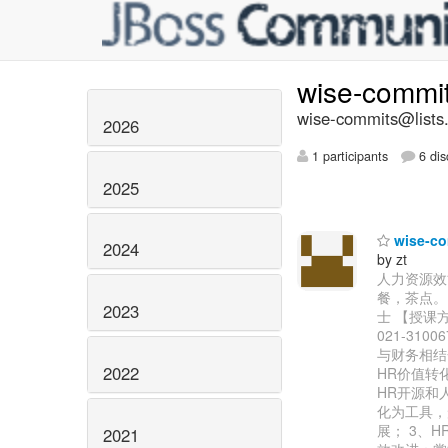
wise-commi
wise-commits@lists.
2026
1 participants
6 dis
2025
wise-co
2024
by zt
人力资源效能
餐，茶点。
2023
士 【授课方
021-310
与财务相结
2022
HR价值转
HR开源和
化为工具，
展； 3、
2021