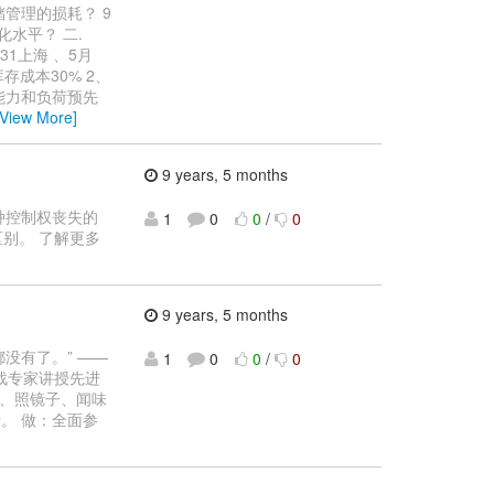
储管理的损耗？ 9
水平？ 二.
31上海 、5月
存成本30% 2、
能力和负荷预先
[View More]
9 years, 5 months
5种控制权丧失的
1
0
0
/
0
区别。 了解更多
9 years, 5 months
都没有了。” ——
1
0
0
/
0
战专家讲授先进
发、照镜子、闻味
者。 做：全面参