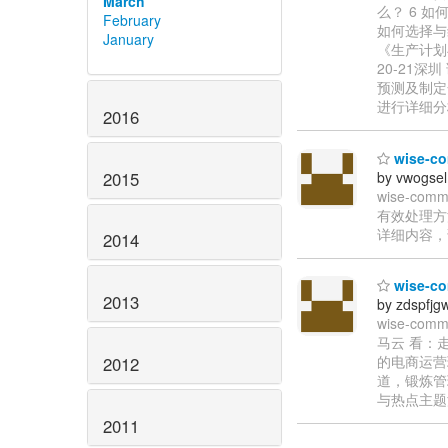
March
么？ 6 
February
如何选择与
January
《生产计划与
20-21
预测及制定
进行详细分
2016
wise-
2015
by vwogsel
wise-c
有效处理方
详细内容，请查
2014
wise-
2013
by zdspfjg
wise-
马云 看：
的电商运营
2012
道，锻炼管
与热点主题深
2011