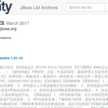
JBoss List Archives
ts
March 2017
jboss.org
cussions
mmits 1:31:15
方程式 【时间地点】 2017年 4月14-15日杭州 【学习费用】4980元
。。） 【参加对象】 HR经理、总监；中高层领导、基础管理人员及对
式】 讲师讲授 + 视频演绎 + 案例研讨 +角色扮演 + 讲师点评 + 落地工
06787, 13381601000 (许先生) 【QQ/微信】320588808 【课程特色】
合的课程； 2、原创提出人力资源效能方程式的概念； 3、系统地提出H
化表及HR现金流向表； 4、原创性提出HR数据预警指标的概念； 5、结
人工成本降低的方法。 【课程收益】 1、HR与财务同频：去六大模块思
形成产品化思维； 2、HR与业务实现：了解财务与经营，更好地支持业
HR与数据分析：理解财务报表背后的数据信息，减少与业务部门沟通的成本