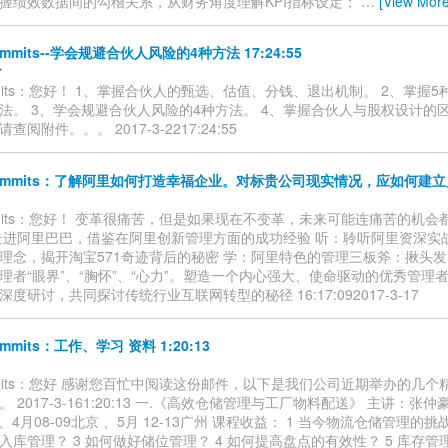
握绩效数据间的勾稽关系，从财务角度理解KPI指标设定；
…
[View More
commits--学会规避合伙人风险的4种方法 17:24:55
r
ommits：您好！ 1、掌握合伙人的甄选、估值、分钱、退出机制。 2、掌握
法。 3、学会规避合伙人风险的4种方法。 4、掌握合伙人与股权设计的
阅附件。。。 2017-3-2217:24:55
-commits：了解阿里如何打造幸福企业。对标贵公司现实情况，应如何建立员
commits：您好！ 变革很痛苦，但是如果现在不变革，未来可能连痛苦的机会
走进阿里巴巴，借鉴在阿里创新管理方面的成功经验 听：聆听阿里资深实
理念，揭开淘宝571奇迹背后的秘密 学：阿里特色的管理三板斧：揪头
理者“眼界”、“胸怀”、“心力”。塑造一个内心强大、使命驱动的优秀管理
度研讨，共同探讨传统行业互联网转型的秘径 16:17:092017-3-17
ommits：工作、学习 资料 1:20:13
commits：您好 感谢您百忙中阅读这份邮件，以下是我们公司近期举办的几
 2017-3-161:20:13 一.《高效仓储管理与工厂物料配送》 主讲：张仲
海 、4月08-09北京 、5月 12-13广州 课程收益： 1 当今物流仓储管理的挑
入库管理？ 3 如何做好储位管理？ 4 如何提高盘点的有效性？ 5 库存