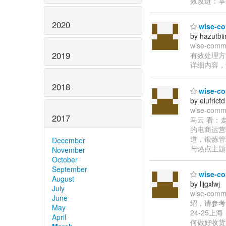
效改进：掌
2020
wise-
by hazutbii
wise-c
2019
有效处理方
详细内容，请查
2018
wise
by eiufrictd
wise-
2017
马云 看：
的电商运营
道，锻炼管
December
与热点主题深
November
October
September
wise-c
August
by lijgxlwj
July
wise-
June
绍，请参考。
May
24-25上
April
何做好收货