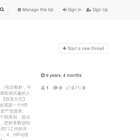
Manage this list
Sign In
Sign Up
Start a n
ew thread
9 years, 4 months
/人（包含教材，午
1
0
0
/
0
本课程感兴趣的人
具 【联系方式】
 1、全国第一个HR
R资产负债表、
合个税筹划，提出
维，把财务数据转
务部门工作的开
； 4、HR与绩