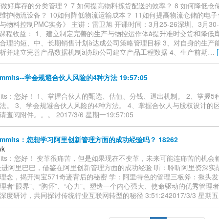
如何做好库存的分类管理？ 7 如何提高物料拣货配送的效率？ 8 如何降低仓
维护物流设备？ 10如何降低物流运输成本？ 11如何提高物流仓储的电子化
物料控制PMC实务》 主讲：雷卫旭 开课时间：3月25-26深圳、3月30-
深圳 课程收益： 1、建立制定完善的生产与物控运作体à提升准时交货和降低库
合理的短、中、长期销售计划à达成公司策略管理目标 3、对自身的生产
析并建立完善产品数据机制à协助公司建立产品工程数据 4、生产前期
…
commits--学会规避合伙人风险的4种方法 19:57:05
ommits：您好！ 1、掌握合伙人的甄选、估值、分钱、退出机制。 2、掌握
法。 3、学会规避合伙人风险的4种方法。 4、掌握合伙人与股权设计的
阅附件。。。 2017/3/6 星期一19:57:05
commits：您想学习阿里创新管理方面的成功经验吗？ 18262
wk
commits：您好！ 变革很痛苦，但是如果现在不变革，未来可能连痛苦的机会
走进阿里巴巴，借鉴在阿里创新管理方面的成功经验 听：聆听阿里资深实
理念，揭开淘宝571奇迹背后的秘密 学：阿里特色的管理三板斧：揪头
理者“眼界”、“胸怀”、“心力”。塑造一个内心强大、使命驱动的优秀管理
度研讨，共同探讨传统行业互联网转型的秘径 3:51:242017/3/3 星期五