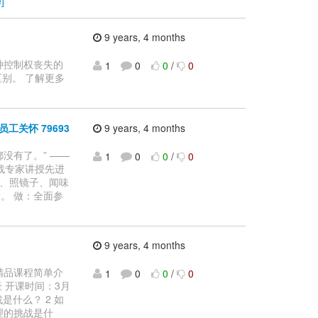
]
9 years, 4 months
5种控制权丧失的
1
0
0
/
0
区别。 了解更多
工关怀 79693
9 years, 4 months
都没有了。” ——
1
0
0
/
0
战专家讲授先进
发、照镜子、闻味
者。 做：全面参
9 years, 4 months
个精品课程简单介
1
0
0
/
0
豪 开课时间：3月
战是什么？ 2 如
管理的挑战是什